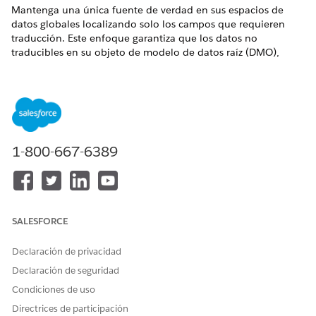
Mantenga una única fuente de verdad en sus espacios de
datos globales localizando solo los campos que requieren
traducción. Este enfoque garantiza que los datos no
traducibles en su objeto de modelo de datos raíz (DMO),
como precios o SKU, permanecen coherentes mientras el
sistema sirve contenido traducido de forma dinámica donde
más importa.
Consideraciones clave
Al configurar la localización, tenga en cuenta estas
1-800-667-6389
consideraciones:
Control global
: Puede activar o desactivar la localización
en cualquier momento en todos los espacios de datos
para gestionar la implementación de funciones.
SALESFORCE
Coincidencia de ubicación
: La personalización utiliza el
campo de configuración regional que selecciona durante
Declaración de privacidad
la definición del artículo para hacer coincidir las
Declaración de seguridad
solicitudes con el idioma preferido de su cliente.
Respaldos fiables
: Para evitar brechas en la experiencia de
Condiciones de uso
usuario, Personalización comprueba la solicitud de
Directrices de participación