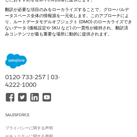
翻訳が必要な項目のみをローカライズすることで、グローバルデ
ータスペース全体の情報源を一元化します。このアプローチによ
り、ルートデータモデルオブジェクト (DMO) のローカライズでき
ないデータ (価格設定や SKU など) の一貫性が維持され、翻訳済
みコンテンツが最も重要な場所に動的に提供されます。
主要な考慮事項
ローカライズを設定するときは、次の考慮事項に留意してくださ
い。
グローバル制御
: すべてのデータスペースでローカライズをい
0120-733-257 | 03-
つでも有効または無効にして、機能のロールアウトを管理でき
4222-1000
ます。
ロケールの一致
: Personalization では、項目定義時に選択し
たロケール項目を使用して、要求を顧客の希望する言語に一致
させます。
信頼できるフォールバック
: ユーザーエクスペリエンスにギャ
SALESFORCE
ップが生じないように、Personalization ではロケールを決定
するときに決定要求、顧客のプロファイルデータ、項目のデフ
プライバシーに関する声明
ォルトが確認されます。
セキュリティに関する声明