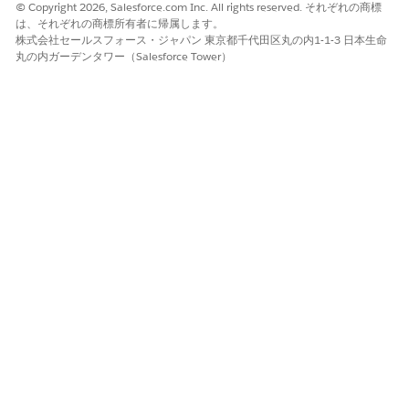
© Copyright 2026, Salesforce.com Inc. All rights reserved. それぞれの商標
ます。1 つ目は優先度を使用してロケールを判断し、2 つ目は
は、それぞれの商標所有者に帰属します。
DMO 内の特定の属性データを評価します。
株式会社セールスフォース・ジャパン 東京都千代田区丸の内1-1-3 日本生命
丸の内ガーデンタワー（Salesforce Tower）
ロケールを決定するための階層
パーソナライズでは、次の順序でロケール値がチェックされま
す。
決定要求
: Personalization では、最初に決定要求のロケール
値が検索されます。決定要求にロケール値を含めるには、サイ
トマップで設定します。詳細は、「
サイトマップの実装
」を参
照してください。
プロファイルロケール代替
: 決定要求にロケール値がない場
合、Personalization はプロファイルデータグラフでロケール
属性を検索します。これは、[Personalization Setup (パーソ
ナライズの設定)] で設定できます。
デフォルト値
: 決定要求またはプロファイルデータグラフでロ
ケール値が見つからない場合、Personalization ではデフォル
トの言語値と通貨値が使用されます。
項目レベルの代替アクション
次のシステムアクションと結果を確認して、項目レベルのフォー
ルバック動作を理解します。