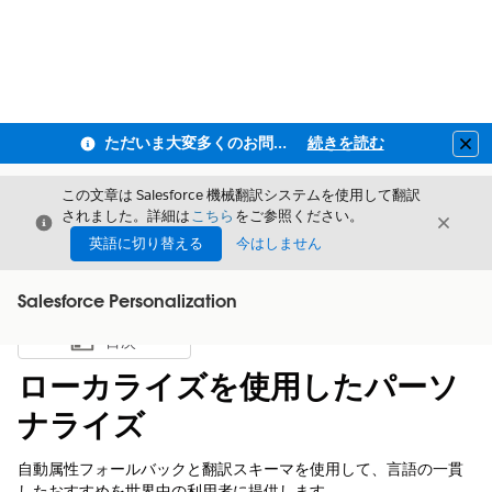
ただいま大変多くのお問い合わせをいただいており、ご連絡までにお時間を頂戴しております
続きを読む
Clo
この文章は Salesforce 機械翻訳システムを使用して翻訳
されました。詳細は
こちら
をご参照ください。
閉じる
閉じ
閉じる
英語に切り替える
今はしません
Salesforce Personalization
目次
目次を表示
ローカライズを使用したパーソ
ナライズ
自動属性フォールバックと翻訳スキーマを使用して、言語の一貫
したおすすめを世界中の利用者に提供します。