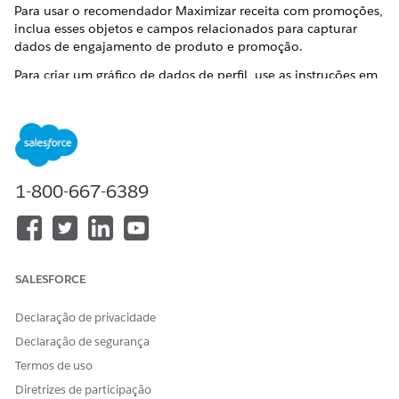
Para usar o recomendador Maximizar receita com promoções,
inclua esses objetos e campos relacionados para capturar
dados de engajamento de produto e promoção.
Para criar um gráfico de dados de perfil, use as instruções em
Criar um gráfico de dados
, mas selecione os campos e objetos
listados aqui.
Selecione
Indivíduo de link unificado
e clique em + para
adicioná-lo.
Selecione
Indivíduo
e clique em +.
1-800-667-6389
Adicione Engajamento de pesquisa de produto,
Engajamento de pedido de produto, Engajamento do
carrinho de compras e Engajamento do site ao gráfico de
dados.
(Opcional) Ao lado de Engajamento do carrinho de
SALESFORCE
compras, clique em + e selecione Engajamento do
produto do
carrinho de compras
.
Declaração de privacidade
Ao lado de Engajamento de pedido de produto, clique
Declaração de segurança
em + e selecione
Engajamento de produto de pedido de
vendas
e Engajamento de pedido de
produto de oferta
.
Termos de uso
Ao lado de Engajamento de produto do pedido de
Diretrizes de participação