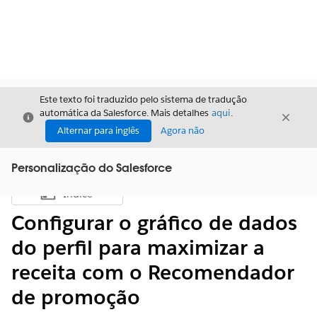
Este texto foi traduzido pelo sistema de tradução
automática da Salesforce. Mais detalhes
aqui
.
Fechar
Fecha
Fechar
Alternar para inglês
Agora não
Personalização do Salesforce
Índice
Mostrar índice
Configurar o gráfico de dados
do perfil para maximizar a
receita com o Recomendador
de promoção