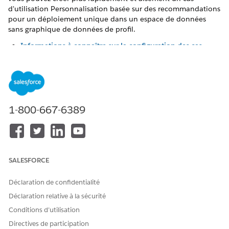
d'utilisation Personnalisation basée sur des recommandations
pour un déploiement unique dans un espace de données
sans graphique de données de profil.
Informations à connaître sur la configuration des cas
d'utilisation de personnalisation
La configuration du cas d'utilisation fournit une
configuration et un déploiement uniques d'un cas
d'utilisation Personnalisation dans un espace de données.
Le processus de configuration crée tous les actifs
1-800-667-6389
nécessaires pour un cas d'utilisation Personnalisation
complet et fonctionnel.
Ce que déploie la Configuration du cas d'utilisation
Vous pouvez actuellement sélectionner parmi deux cas
d'utilisation différents à déployer : Maximiser le revenu et
SALESFORCE
Maximiser les clics. Chaque cas d'utilisation crée et
déploie différents actifs.
Déclaration de confidentialité
Déclaration relative à la sécurité
Déploiement d'un cas d'utilisation de personnalisation
préconfiguré
Conditions d’utilisation
Déployez un cas d'utilisation basé sur les
Directives de participation