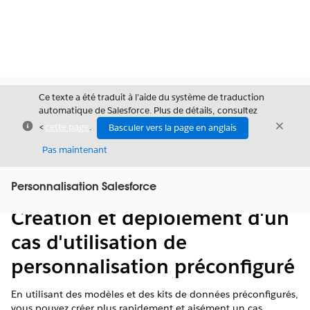
Ce texte a été traduit à l’aide du système de traduction
automatique de Salesforce. Plus de détails, consultez
Fermer
Ferme
<
cette page
.
Basculer vers la page en anglais
Fermer
Pas maintenant
Table des
Personnalisation Salesforce
Afficher la table des matières
matières
Création et déploiement d'un
cas d'utilisation de
personnalisation préconfiguré
En utilisant des modèles et des kits de données préconfigurés,
vous pouvez créer plus rapidement et aisément un cas