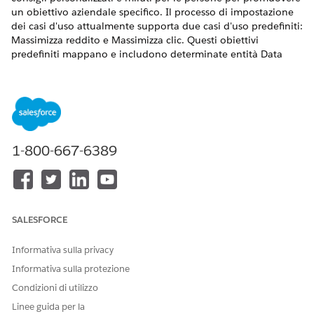
un obiettivo aziendale specifico. Il processo di impostazione
dei casi d'uso attualmente supporta due casi d'uso predefiniti:
Massimizza reddito e Massimizza clic. Questi obiettivi
predefiniti mappano e includono determinate entità Data
360 nei Grafici dati di profili ed elementi.
VERSIONI (EDITION) RICHIESTE
AUTORIZZAZIONI UTENTE NECESSARIE
Per distribuire un caso d'uso
Insieme di autorizzazioni
1-800-667-6389
preconfigurato:
Amministratore
Personalizzazione
Intelligence
Per creare e distribuire un caso d'uso preconfigurato:
SALESFORCE
Nell'organizzazione contenente l'installazione di
Informativa sulla privacy
Personalizzazione, fare clic su
Imposta
e selezionare
Impostazione personalizzazione
.
Informativa sulla protezione
In Opzioni di impostazione della personalizzazione, fare
Condizioni di utilizzo
clic sulla scheda
Utilizza impostazione caso
.
Linee guida per la
Nella sezione Distribuisci casi d'uso preconfigurati,