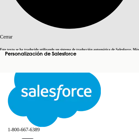
Buscar
Cerrar
Este texto se ha traducido utilizando un sistema de traducción automática de Salesforce. Más
Personalización de Salesforce
Cambiar a inglés
Ahora no
información
aquí
.
Cerrar
Cerrar
1-800-667-6389