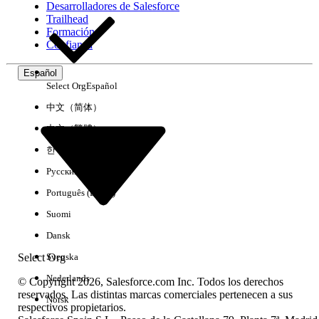
Desarrolladores de Salesforce
Trailhead
Experiencia
Formación
Confianza
Español
Select Org
Español
Borrar todo
Listo
中文（简体）
中文（繁體）
한국어
Русский
Português (Brasil)
Suomi
Dansk
Select Org
Svenska
Nederlands
© Copyright 2026, Salesforce.com Inc. Todos los derechos
reservados. Las distintas marcas comerciales pertenecen a sus
Norsk
respectivos propietarios.
No hay resultados