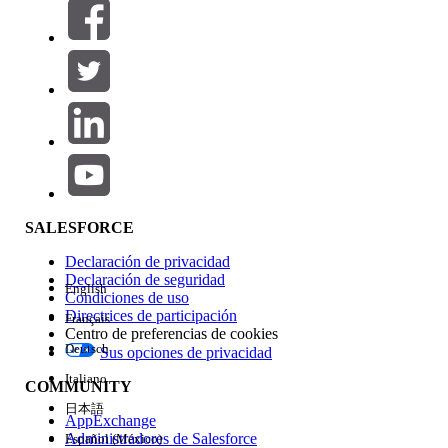
Filtrar por (0)
SELECCIONAR FILTROS
Agregar
Área de productos
Repercusión de función
SALESFORCE
Declaración de privacidad
Declaración de seguridad
English
Condiciones de uso
Directrices de participación
Français
Centro de preferencias de cookies
Deutsch
Sus opciones de privacidad
Edición
Italiano
COMMUNITY
日本語
AppExchange
Administradores de Salesforce
Español (México)