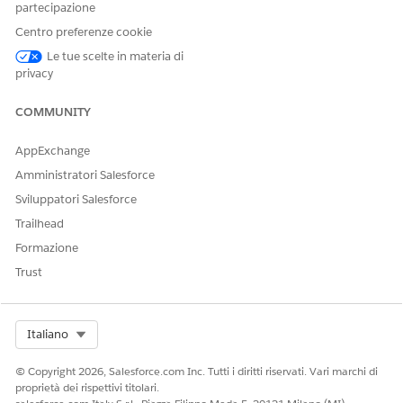
personalizzazione
consigliati
partecipazione
Approfondimento
Più venduti
Centro preferenze cookie
calcolato
Le tue scelte in materia di
privacy
Articoli Maximize
Grafico dei dati
Grafico dei dati in
Clicks (Massimizza
del profilo
tempo reale
clic)
COMMUNITY
Grafico dati
Grafico dei dati
AppExchange
elemento
degli articoli
Amministratori Salesforce
Schema
Schema di
Sviluppatori Salesforce
contenuto
Consigli prodotto
Trailhead
Raccomandante
Consigliere
Formazione
articoli Maximize
Clicks
Trust
Punto di
Consigli articoli
personalizzazione
Select Org
Italiano
VEDERE ANCHE:
© Copyright 2026, Salesforce.com Inc. Tutti i diritti riservati. Vari marchi di
proprietà dei rispettivi titolari.
Informazioni sull'impostazione del caso d'uso di