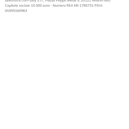
salesforce.com Italy S.r.l., Piazza Filippo Meda 5, 20121 Milano (MI)
Personalizzazione
Capitale sociale 10.000 euro - Numero REA MI-1785731 P.IVA
Distribuzione di un caso d'uso di personalizzazione
04959160963
preconfigurato
QUESTO ARTICOLO HA RISOLTO IL PROBLEMA?
Facci sapere, così possiamo migliorare!
Sì
No