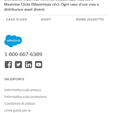
Maximize Clicks (Massimizza clic). Ogni caso d'uso crea e
distribuisce asset diversi.
CASO D'USO
ASSET
NOME OGGETTO
DISTRIBUITI
Massimizzazione
Grafico dei dati
Grafico dei dati in
dei prodotti di
del profilo
tempo reale
reddito
Grafico dati
Grafico dei dati di
1-800-667-6389
elemento
prodotto
Schema
Schema di
contenuto
Consigli prodotto
Raccomandante
Maximize
SALESFORCE
Revenue Product
Recommender
Informativa sulla privacy
(Prodotto
suggeritore
Informativa sulla protezione
reddito massimo)
Condizioni di utilizzo
Punto di
Prodotti
Linee guida per la