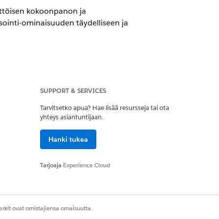
yttöisen kokoonpanon ja
isointi-ominaisuuden täydelliseen ja
 joilla ei ole profiilitietojen
tukselle. Tästä syystä:
SUPPORT & SERVICES
Tarvitsetko apua? Hae lisää resursseja tai ota
ätä prosessia.
yhteys asiantuntijaan.
ti oikean datamallin kokoonpanon. Tämän
t objektin kentät. Sinun täytyy korjata
Hanki tukea
et käyttöön.
Tarjoaja
Experience Cloud
rkit ovat omistajiensa omaisuutta.