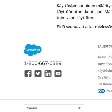
Käyttöskenaarioiden määrityk
käyttöönoton datatilaan. Määr
toimivaan käyttöön.
Pidä seuraavat asiat mielessä
Tässä määrityksessä tällä hetke
Datakaavioita datatilassa, jo
Tämän prosessin suorittaminen 
SALESFO
Et voi ottaa käyttöskenaari
Et voi ottaa käyttöön käy
Tietosuoj
1-800-667-6389
Turvatied
Kun olet luonut tarvittavat k
vahvistuksen aikana prosessi m
Käyttöeh
puuttuvat tai kartoittamattom
Osallistu
Evästease
KATSO MYÖS:
You
Mitä käyttöskenaarioiden mää
Esimääritetyn personalisoinn
Select Org
Suomi