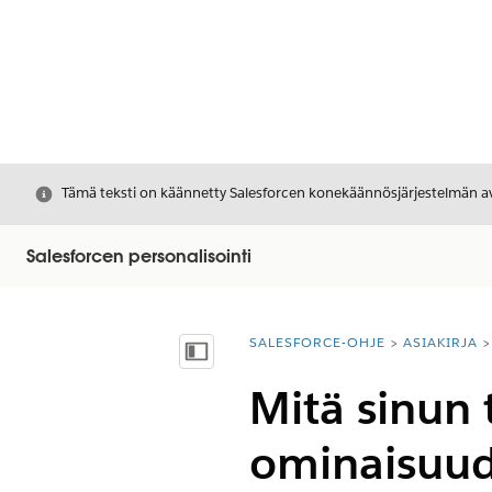
Sulje
Tämä teksti on käännetty Salesforcen konekäännösjärjestelmän avu
Salesforcen personalisointi
SALESFORCE-OHJE
ASIAKIRJA
Olet tässä:
Näytä sisällysluettelo
Mitä sinun t
ominaisuud