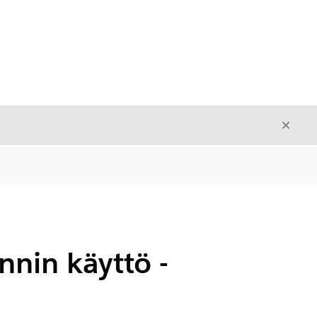
Sulje
Sulje
innin käyttö -