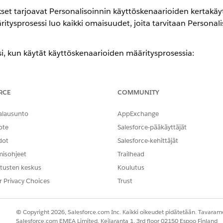
set tarjoavat Personalisoinnin käyttöskenaarioiden kertakä
itysprosessi luo kaikki omaisuudet, joita tarvitaan Personal
si, kun käytät käyttöskenaarioiden määritysprosessia:
llä tuetut käyttöskenaarioiden vaihtoehdot on tarkoitettu asiakkaille,
hon he aikovat ottaa käyttöskenaariota käyttöön.
luo ja ottaa käyttöön profiilitietojen kaavion valitulle käyttötarkoi
RCE
COMMUNITY
ota käyttöön datatilaan, joka sisältää jo profiilien Datakaaviot.
ttötarkoitusta useammin kuin kerran samaan datatilaan käyttämällä t
alausunto
AppExchange
ote
Salesforce-pääkäyttäjät
äyttöskenaario-resurssit, määritysprosessi vahvistaa automaattises
erkitsee kaikki datavirrasta puuttuvat objektit tai kartoittamattoma
dot
Salesforce-kehittäjät
at tiedot ennen kuin voit ottaa käyttötarkoituksen ja sen omaisuud
misohjeet
Trailhead
tusten keskus
Koulutus
r Privacy Choices
Trust
ritykset ottavat käyttöön
in käyttöskenaarion käyttöönotto
© Copyright 2026, Salesforce.com Inc. Kaikki oikeudet pidätetään. Tavarame
Salesforce.com EMEA Limited, Keilaranta 1, 3rd floor 02150 Espoo Finland