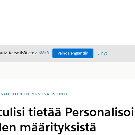
lla. Katso lisätietoja
täältä
.
Vaihda englantiin
Ei nyt
SALESFORCEN PERSONALISOINTI
ulisi tietää Personaliso
en määrityksistä