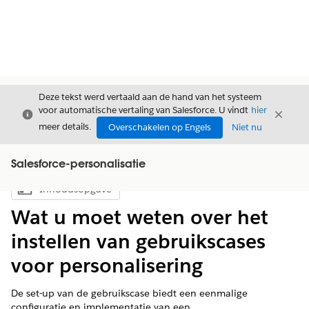
Deze tekst werd vertaald aan de hand van het systeem
voor automatische vertaling van Salesforce. U vindt
hier
Sluiten
Sluite
Sluiten
meer details.
Overschakelen op Engels
Niet nu
Salesforce-personalisatie
Inhoudsopgave
Inhoudsopgave weergeven
Wat u moet weten over het
instellen van gebruikscases
voor personalisering
De set-up van de gebruikscase biedt een eenmalige
configuratie en implementatie van een