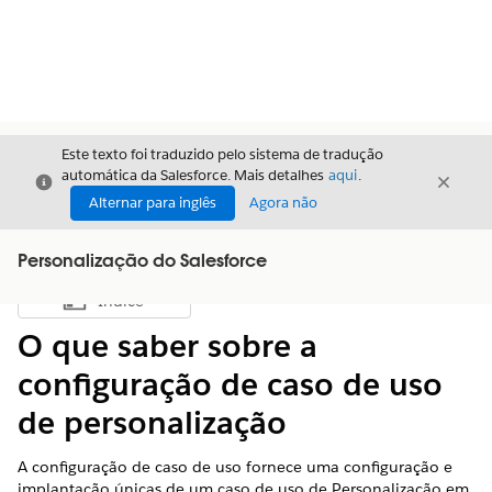
Este texto foi traduzido pelo sistema de tradução
automática da Salesforce. Mais detalhes
aqui
.
Fechar
Fecha
Fechar
Alternar para inglês
Agora não
Personalização do Salesforce
Índice
Mostrar índice
O que saber sobre a
configuração de caso de uso
de personalização
A configuração de caso de uso fornece uma configuração e
implantação únicas de um caso de uso de Personalização em