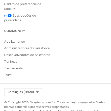
Centro de preferência de
ausente do fluxo de dados ou qualquer campo de objeto
cookies
não mapeado. Antes de implementar o caso de uso e seus
ativos, você deve reparar todos os dados ausentes ou não
Suas opções de
privacidade
mapeados.
COMMUNITY
CONSULTE TAMBÉM:
O que a configuração de caso de uso implementa
AppExchange
Implementar um caso de uso de personalização pré-
Administradores do Salesforce
configurado
Desenvolvedores do Salesforce
Trailhead
Treinamento
ESTE ARTIGO RESOLVEU SEU PROBLEMA?
Trust
Diga-nos para podermos melhorar!
Sim
Não
Select Org
Português (Brasil)
© Copyright 2026, Salesforce.com Inc. Todos os direitos reservados. Várias
marcas comerciais dos respectivos proprietários.