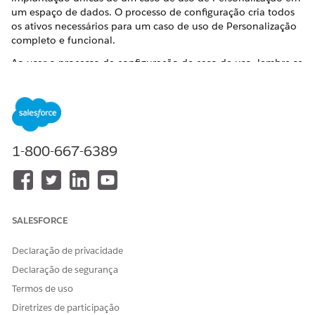
um espaço de dados. O processo de configuração cria todos
os ativos necessários para um caso de uso de Personalização
completo e funcional.
Ao usar o processo de configuração de caso de uso, lembre-se
destas considerações:
As opções de caso de uso atualmente suportadas nessa
configuração são destinadas a clientes que não têm
Gráficos de dados de perfil no espaço de dados em que
pretendem implantar o caso de uso.
1-800-667-6389
Concluir esse processo cria e implementa um gráfico de
dados de perfil para o caso de uso selecionado. Por isso:
Não é possível implantar um caso de uso em um
espaço de dados que já contenha Gráficos de dados
de perfil.
SALESFORCE
Não é possível implantar um caso de uso mais de uma
vez no mesmo espaço de dados usando esse processo.
Declaração de privacidade
Declaração de segurança
Depois de criar os ativos de caso de uso necessários, o
processo de configuração verifica automaticamente a
Termos de uso
configuração adequada do modelo de dados. Durante
Diretrizes de participação
essa verificação, o processo sinaliza qualquer objeto