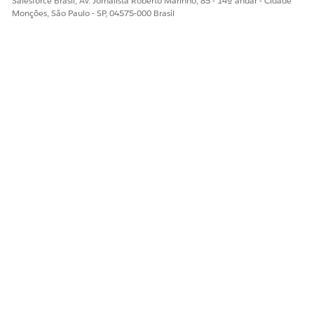
Salesforce Brasil, Av. Jornalista Roberto Marinho, 85 - 14º andar - Cidade
Monções, São Paulo - SP, 04575-000 Brasil