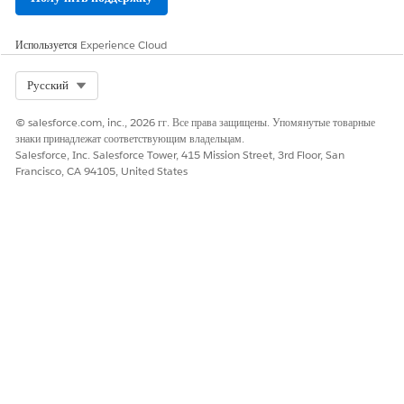
программы повышения осведомленности и обучение. Потом
сгруппируйте эти бюджеты для определения общего бюджета
Используется
Experience Cloud
рекламной акции.
Select Org
Русский
© salesforce.com, inc., 2026 гг. Все права защищены. Упомянутые товарные
ЭТА СТАТЬЯ РЕШИЛА ВАШУ ПРОБЛЕМУ?
знаки принадлежат соответствующим владельцам.
Оставьте свой отзыв, чтобы мы могли стать лучше!
Salesforce, Inc. Salesforce Tower, 415 Mission Street, 3rd Floor, San
Francisco, CA 94105, United States
Да
Нет