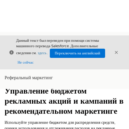
Данный текст был переведен при помощи системы
машинного перевода Salesforce. Дополнительные
Закрыть
Закры
сведения см.
здесь
.
Переключить на английский
Закрыт
Не сейчас
Реферальный маркетинг
Содержание
Показать содержание
Управление бюджетом
рекламных акций и кампаний в
рекомендательном маркетинге
Используйте управление бюджетом для распределения средств,
оценки использования и отслеживания расходов на рекламные