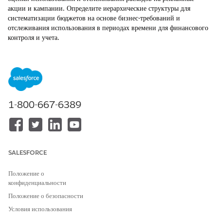
акции и кампании. Определите иерархические структуры для
систематизации бюджетов на основе бизнес-требований и
отслеживания использования в периодах времени для финансового
контроля и учета.
ТРЕБУЕМЫЕ ВЕРСИИ
Обязательные версии
Доступно в версиях: Lightning Experience
1-800-667-6389
Доступно в версиях:
Enterprise
Edition,
Performance
Edition,
Unlimited
Edition и
Developer
Edition с консолью Referral
Marketing.
SALESFORCE
Стратегические бюджетные ассигнования и управление
Структурируйте бюджеты в иерархии на основе географий,
Положение о
конфиденциальности
направлений деятельности (LOB), организационных единиц
или бизнес-единиц. Данная иерархическая модель
Положение о безопасности
поддерживает четкую ответственность, доступность сводки и
Условия использования
управление в организации.