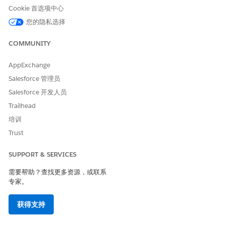
为不同地理区域制定预算，例如亚太地区 (APAC) 和欧洲、中东
Cookie 首选项中心
和非洲 (EMEA)。跟踪其下每个区域市场活动的预算。
您的隐私选择
定义高级别市场活动预算，然后将其中的相关促销预算分组为子
记录。
COMMUNITY
为每个促销相关活动创建预算，例如社交媒体广告、宣传计划和
培训。然后，对这些预算进行分组，以定义整体促销预算。
AppExchange
Salesforce 管理员
Salesforce 开发人员
本文章是否解决您的问题？
Trailhead
请与我们共享您的想法，以便我们进行改进！
培训
是
否
Trust
SUPPORT & SERVICES
需要帮助？查找更多资源，或联系
专家。
获得支持