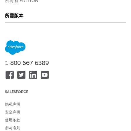
所需的 EDITION
所需版本
适用于：Lightning Experience
适用于：
Enterprise
、 ⁇
Performance
、
Unlimited
和
⁇
Developer
⁇ Editions 及转诊市场营销
战略预算分配和管理
1-800-667-6389
根据地理位置、业务线 (LOB)、组织单位或业务部门，分层构建
预算。这种层次结构模型支持整个组织的明确所有权、汇总可见
性和治理。
定义特定会计期间的预算，以随着时间的推移精确跟踪使用情
SALESFORCE
况，并获得精细的财务控制。
市场营销经理根据可用的总体预算提出请求。批准后，将资金分
隐私声明
配给促销或市场活动，并跟踪和监控执行过程中产生的费用。此
安全声明
审批流程确保您的促销和市场活动支出符合批准的财务限制。
使用条款
用例示例
参与准则