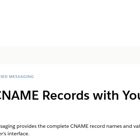
FIED MESSAGING
CNAME Records with Yo
essaging provides the complete CNAME record names and val
r’s interface.