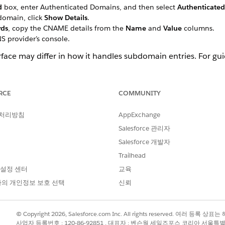
d
box, enter Authenticated Domains, and then select
Authenticate
domain, click
Show Details
.
rds
, copy the CNAME details from the
Name
and
Value
columns.
NS provider’s console.
rface may differ in how it handles subdomain entries. For gu
RCE
COMMUNITY
g Cloud Next Email Authenticated Domains Setup and DNS Tips
 처리방침
AppExchange
Salesforce 관리자
?
Salesforce 개발자
Trailhead
 설정 센터
교육
의 개인정보 보호 선택
신뢰
© Copyright 2026, Salesforce.com Inc. All rights reserved. 여러 등
사업자 등록번호 : 120-86-92851 , 대표자 : 벤슨웡 세일즈포스 코리아 서울특