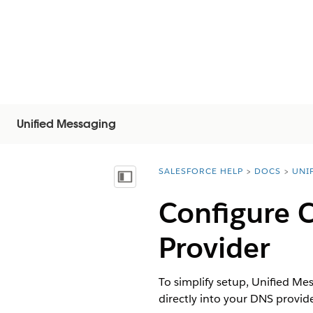
Unified Messaging
SALESFORCE HELP
DOCS
UNI
You are here:
목차 표시
Configure 
Provider
To simplify setup, Unified M
directly into your DNS provide