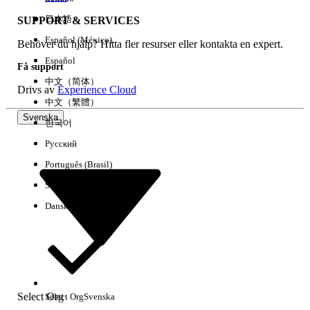
日本語
SUPPORT & SERVICES
Español (México)
Behöver du hjälp? Hitta fler resurser eller kontakta en expert.
Rensa alla
Klart
Español
Få support
中文（简体）
Drivs av
Experience Cloud
中文（繁體）
Svenska
한국어
Русский
Português (Brasil)
Suomi
Dansk
Inga resultat
Här är några söktips
Select Org
Select Org
Svenska
Kontrollera stavningen av dina nyckelord.