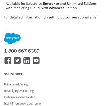
Available in:
Salesforce
Enterprise
and
Unlimited
Editions
with Marketing Cloud Next
Advanced
Edition
For detailed information on setting up conversational email
campaigns, see
Agentforce in
Marketing Cloud Next
.
HEEFT DIT ARTIKEL UW PROBLEEM OPGELOST?
Laat ons weten wat we kunnen doen om te verbeteren!
1-800-667-6389
Ja
Nee
SALESFORCE
Privacyverklaring
Beveiligingsverklaring
Gebruiksvoorwaarden
Richtlijnen voor deelname