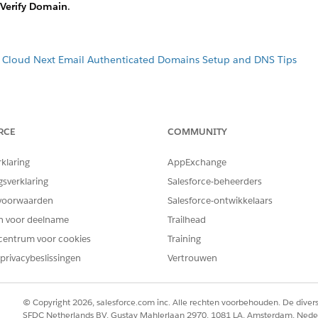
Verify Domain
.
g Cloud Next Email Authenticated Domains Setup and DNS Tips
EM OPGELOST?
RCE
COMMUNITY
oen om te verbeteren!
rklaring
AppExchange
gsverklaring
Salesforce-beheerders
voorwaarden
Salesforce-ontwikkelaars
en voor deelname
Trailhead
centrum voor cookies
Training
privacybeslissingen
Vertrouwen
© Copyright 2026, salesforce.com inc. Alle rechten voorbehouden. De dive
SFDC Netherlands BV, Gustav Mahlerlaan 2970, 1081 LA, Amsterdam, Nede