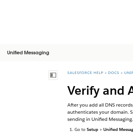
Unified Messaging
SALESFORCE HELP
DOCS
UNI
You are here:
Inhoudsopgave weergeven
Verify and 
After you add all DNS records
authenticates your domain. Sa
sending in Unified Messaging
Go to
Setup
>
Unified Messa