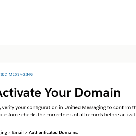
FIED MESSAGING
Activate Your Domain
, verify your configuration in Unified Messaging to confirm t
lesforce checks the correctness of all records before activa
.
ging
>
Email
>
Authenticated Domains
.