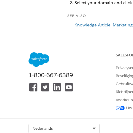
Select your domain and click
SEE ALSO
Knowledge Article: Marketin
HEEFT DIT ARTIKEL UW PROBLE
SALESFO
Laat ons weten wat we kunnen d
Privacyve
1-800-667-6389
Beveiligin
Gebruiks
Richtlijn
Voorkeur
Uw 
Select Org
Nederlands