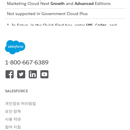
Marketing Cloud Next
Growth
and
Advanced
Editions
Not supported in
Government Cloud Plus
In Setup, in the Quick Find box, enter
, and
SMS Codes
then select
SMS Codes
.
Click
Request Brand Vetting
.
Import an existing brand vetting record or request a new
vetting.
Select the brand you want to vet.
1-800-667-6389
Select the type of vetting and which partner this process
uses, then click
Next
.
To receive notification of the brand vetting result, enter an
email address. This process can take from 10 to 30 days.
Submit your request.
SALESFORCE
개인정보 처리방침
이 기사를 통해 문제를 해결했습니까?
보안 정책
개선을 위한 의견을 보내주세요.
사용 약관
참여 지침
예
아니요