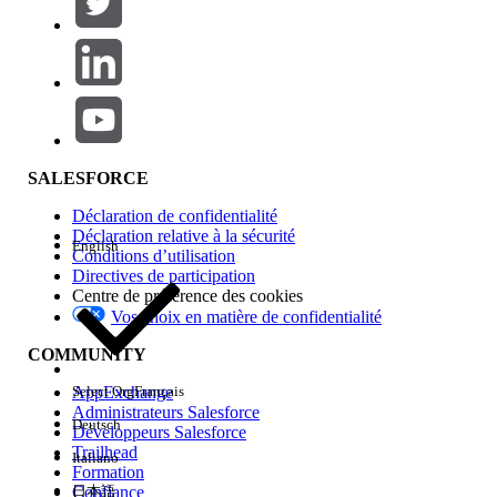
Ajouter
Gamme de produits
Impact des fonctionnalités
SALESFORCE
Déclaration de confidentialité
Déclaration relative à la sécurité
English
Conditions d’utilisation
Directives de participation
Centre de préférence des cookies
Vos choix en matière de confidentialité
Edition
COMMUNITY
AppExchange
Select Org
Français
Administrateurs Salesforce
Deutsch
Développeurs Salesforce
Trailhead
Italiano
Expérience
Formation
Confiance
日本語