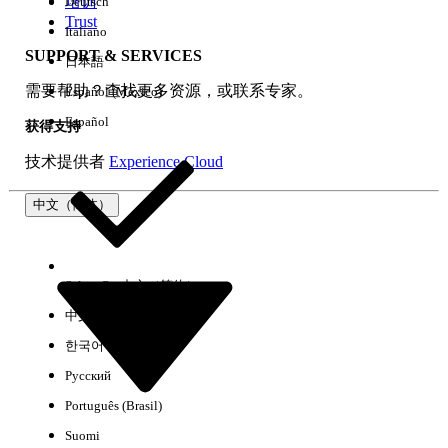
培训
Deutsch
Trust
Italiano
SUPPORT & SERVICES
日本語
全部清除
完成
需要帮助？查找更多资源，或联系专家。
Español (México)
Español
获得支持
技术提供者
Experience Cloud
中文（简体）
Select Org
中文（简体）
中文（繁体）
한국어
Русский
没有结果
Português (Brasil)
以下是一些搜索提示
Suomi