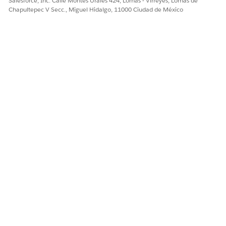
Salesforce, Inc. Calle Montes Urales 424, Lomas - Virreyes, Lomas de
Chapultepec V Secc., Miguel Hidalgo, 11000 Ciudad de México