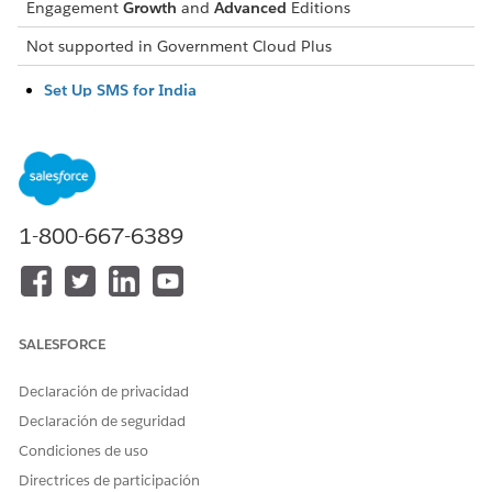
Engagement
Growth
and
Advanced
Editions
Not supported in
Government Cloud Plus
Set Up SMS for India
To send SMS messages in India and comply with Telecom
Regulatory Authority of India (TRAI) regulations, upload
your registered brand headers and templates in Salesforce
Setup. This process verifies the SMS traffic through the
Distributed Ledger Technology (DLT).
1-800-667-6389
Set Up SMS for the United States and Canada
Learn how to request a brand, campaign, and SMS codes
for sending SMS in the United States and Canada.
SALESFORCE
Declaración de privacidad
¿RESOLVIÓ ESTE ARTÍCULO SU PROBLEMA?
¡Háganos saber cómo podemos mejorar!
Declaración de seguridad
Condiciones de uso
Sí
No
Directrices de participación