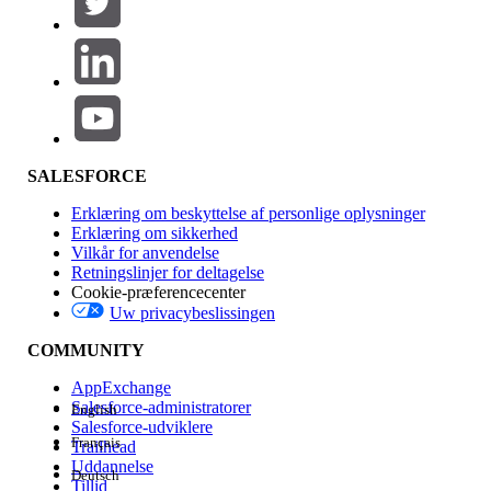
Produktområde
Funktionspåvirkning
SALESFORCE
Erklæring om beskyttelse af personlige oplysninger
Erklæring om sikkerhed
Vilkår for anvendelse
Retningslinjer for deltagelse
Cookie-præferencecenter
Uw privacybeslissingen
Version
COMMUNITY
AppExchange
Salesforce-administratorer
English
Salesforce-udviklere
Français
Trailhead
Experience
Uddannelse
Deutsch
Tillid