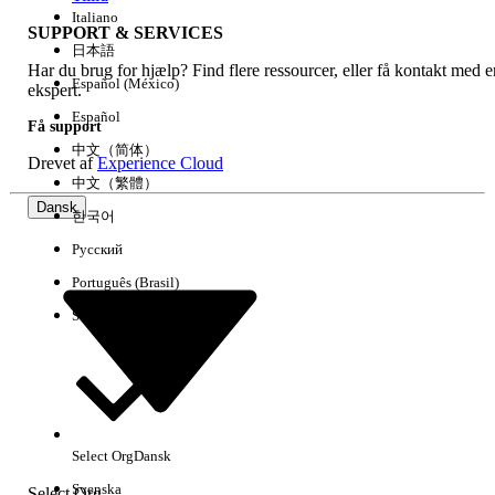
Italiano
SUPPORT & SERVICES
日本語
Har du brug for hjælp? Find flere ressourcer, eller få kontakt med e
Ryd alle
Udført
Español (México)
ekspert.
Español
Få support
中文（简体）
Drevet af
Experience Cloud
中文（繁體）
Dansk
한국어
Русский
Português (Brasil)
Suomi
Ingen resultater
Her er nogle søgetips
Select Org
Dansk
Kontroller stavemåden for dine søgeord.
Svenska
Select Org