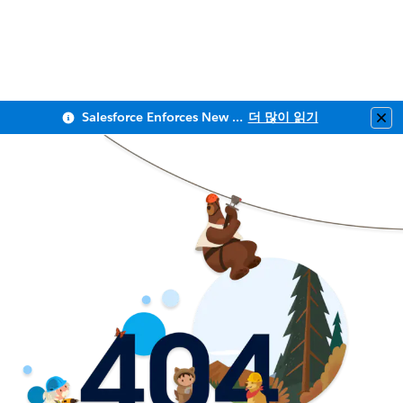
Salesforce Enforces New Security Requirements in Summer 2026
더 많이 읽기
Clo