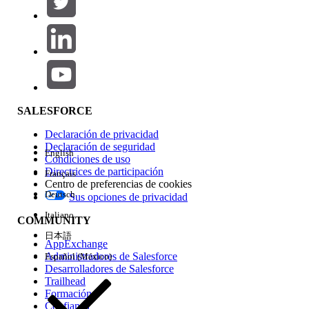
Agregar
Área de productos
Repercusión de función
SALESFORCE
Declaración de privacidad
Declaración de seguridad
English
Condiciones de uso
Directrices de participación
Français
Centro de preferencias de cookies
Deutsch
Sus opciones de privacidad
Edición
Italiano
COMMUNITY
日本語
AppExchange
Administradores de Salesforce
Español (México)
Desarrolladores de Salesforce
Trailhead
Experiencia
Formación
Confianza