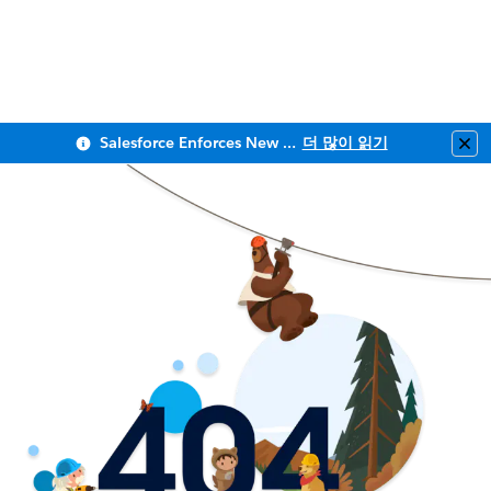
Salesforce Enforces New Security Requirements in Summer 2026
더 많이 읽기
Clo