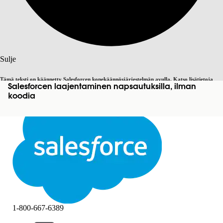
Haku
Sulje
Tämä teksti on käännetty Salesforcen konekäännösjärjestelmän avulla. Katso lisätietoja
Salesforcen laajentaminen napsautuksilla, ilman
Vaihda englantiin
Ei nyt
täältä
.
koodia
Sulje
Sulje
1-800-667-6389