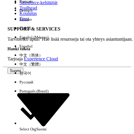
Français
Salesforce-kehittäjät
Trailhead
Deutsch
Kokemus
Koulutus
Trust
Italiano
日本語
SUPPORT & SERVICES
Español (México)
Tarvitsetko apua? Hae lisää resursseja tai ota yhteys asiantuntijaan.
Tyhjennä kaikki
Valmis
Español
Hanki tukea
中文（简体）
Tarjoaja
Experience Cloud
中文（繁體）
Suomi
한국어
Русский
Português (Brasil)
Select Org
Suomi
Ei tuloksia