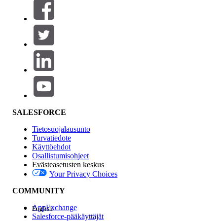
Suodatusperuste (0)
VALITSE SUODATTIMET
Lisää
Tuotealue
Ominaisuuden vaikutus
SALESFORCE
Tietosuojalausunto
Turvatiedote
Käyttöehdot
Osallistumisohjeet
Evästeasetusten keskus
Your Privacy Choices
Edition
COMMUNITY
AppExchange
English
Salesforce-pääkäyttäjät