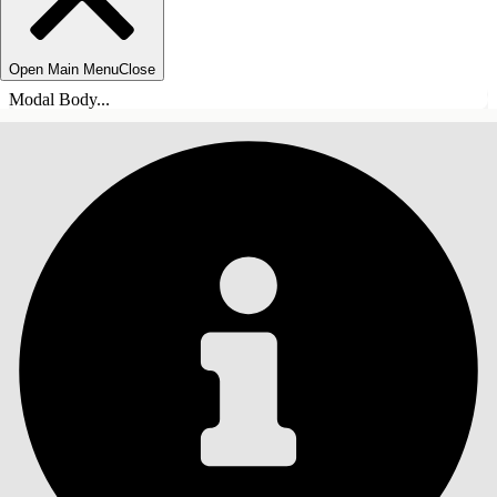
Open Main Menu
Close
Modal Body...
SISÄLLYSLUETTELO
Haku
Näytä sisällysluettelo
Sisällysluettelo