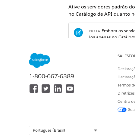
Ative os servidores padrão do
no Catálogo de API quanto no
Embora os servid
NOTA
los apenas no Catálog
Em Configuração, na caixa Bu
SALESFO
Selecione um servidor MCP.
Para ativar um servidor MCP,
Declaraçã
Para desativar um servidor M
1-800-667-6389
Declaraç
Termos d
CONSULTE TAMBÉM:
Diretrize
Guia de servidores MCP hospe
Centro de
Sua
ESTE ARTIGO RESOLVEU SEU PR
Diga-nos para podermos melhora
Select Org
Português (Brasil)