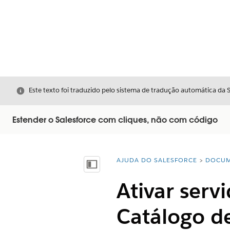
Fechar
Este texto foi traduzido pelo sistema de tradução automática da 
Estender o Salesforce com cliques, não com código
AJUDA DO SALESFORCE
DOCUM
Você está aqui:
Mostrar índice
Ativar serv
Catálogo d