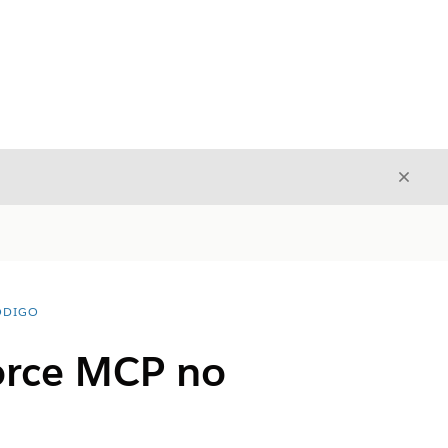
Fecha
Fechar
ÓDIGO
force MCP no