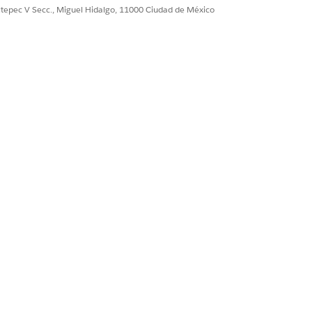
ultepec V Secc., Miguel Hidalgo, 11000 Ciudad de México
amientas basadas en el mismo
sus agentes Agentforce estén
mo Claude o ChatGPT.
n, seleccione
Servidores MCP
.
r herramientas.