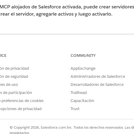
s MCP alojados de Salesforce activada, puede crear servidor
ear el servidor, agregarle activos y luego activarlo.
ence
on
,
Enterprise Edition
,
Performance Edition
y
Unlimited Edition
RCE
COMMUNITY
uadro Búsqueda rápida, ingrese
y, a continuació
Catálogo de API
alesforce MCP
.
ón de privacidad
AppExchange
bre y una descripción exclusivos.
ón de seguridad
Administradores de Salesforce
nes de uso
Desarrolladores de Salesforce
 puede modificar la etiqueta y la descripción, pero no el nombre.
es de participación
Trailhead
 preferencias de cookies
Capacitación
idor Salesforce MCP que se asignan a API, acciones Apex y 
 opciones de privacidad
Trust
MCP, agregue herramientas para el servidor MCP. Puede asigna
onnect y Consulta nombrada de Apex, así como a acciones y
© Copyright 2026, Salesforce.com Inc. Todos los derechos reservados. Las d
uadro Búsqueda rápida, ingrese
y, a continuació
Catálogo de API
propietarios.