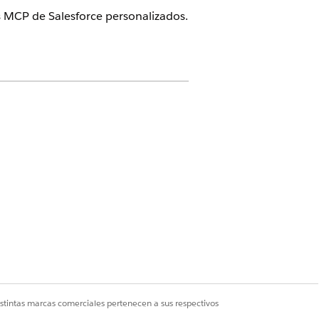
es MCP de Salesforce personalizados.
n, seleccione
Servidores MCP
.
flujos
r estas herramientas a las API de
 flujos de Apex.
istintas marcas comerciales pertenecen a sus respectivos
n, seleccione
Servidores MCP
.