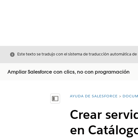
Cerrar
Este texto se tradujo con el sistema de traducción automática de
Ampliar Salesforce con clics, no con programación
AYUDA DE SALESFORCE
DOCUM
Usted está aquí:
Mostrar índice de materias
Crear servi
en Catálog