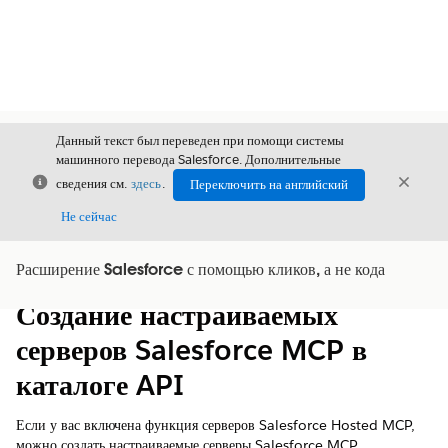
Данный текст был переведен при помощи системы
машинного перевода Salesforce. Дополнительные
Закрыть
Закры
сведения см.
здесь
.
Переключить на английский
Закрыт
Не сейчас
Расширение Salesforce с помощью кликов, а не кода
Содержание
Показать содержание
Создание настраиваемых
серверов Salesforce MCP в
каталоге API
Если у вас включена функция серверов Salesforce Hosted MCP,
можно создать настраиваемые серверы Salesforce MCP.