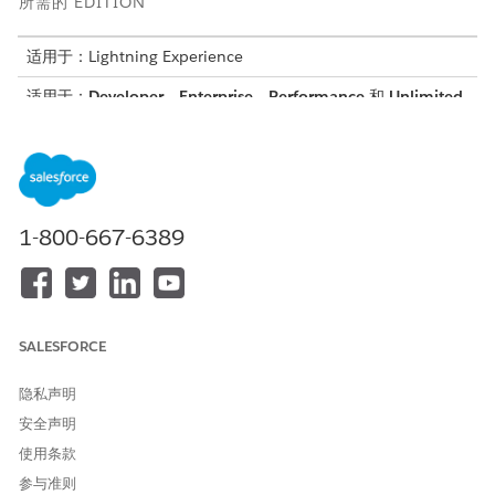
所需的 EDITION
适用于：Lightning Experience
适用于：
Developer
、
Enterprise
、
Performance
和
Unlimited
Edition
从“设置”中，在快速查找框中输入
，然后选择
MCP
API 目录
服务器
。
单击
创建 Salesforce MCP 服务器
。
输入唯一的标签、名称和描述。
1-800-667-6389
单击
创建
。
创建服务器后，您可以编辑标签和描述，但不能编辑名称。
添加映射到 API、Apex 操作和流的 Salesforce MCP 服务
器工具
SALESFORCE
在 MCP 服务器详细信息中，添加 MCP 服务器要使用的工具。您可
隐私声明
以将这些工具映射到 Apex REST、AuraEnabled、Connect REST
安全声明
和命名查询 API，以及 Apex 操作和流。
使用条款
从“设置”中，在快速查找框中输入
，然后选择
MCP
API 目录
参与准则
服务器
。