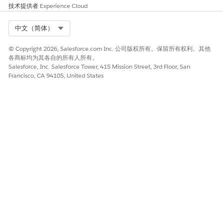
为您想要添加工具的项目选择
Agentforce 客服人员
列表视图。
技术提供者
Experience Cloud
选择客服人员。
单击
添加为工具
。
Select Org
中文（简体）
您可以多次添加相同客服人员作为工具。这会重复工具信息，并
为每次发生事件提供唯一名称。
© Copyright 2026, Salesforce.com Inc. 公司版权所有。保留所有权利。其他
单击
保存
。
各商标均为其各自的所有人所有。
Salesforce, Inc. Salesforce Tower, 415 Mission Street, 3rd Floor, San
保存工具后，您可以编辑或删除它们。删除工具也会删除编辑。
Francisco, CA 94105, United States
添加映射到提示模板的 Salesforce MCP 服务器工具
您可以添加映射到提示模板的工具。这些工具使您的提示模板可以
通过 Salesforce 托管的 MCP 服务器对外部客户端可用，例如
Claude 或 ChatGPT。
从“设置”中，在快速查找框中输入
，然后选择
MCP
API 目录
服务器
。
选择
Salesforce
选项卡。
选择要添加工具的自定义 MCP 服务器。
如果 MCP 服务器处于活动状态，请确保将其停用。
单击
添加服务器资产
，然后选择
添加工具
。
选择
提示
列表视图，然后选择提示模板。
要添加或删除工具，请在
添加工具
和
已添加
之间切换。