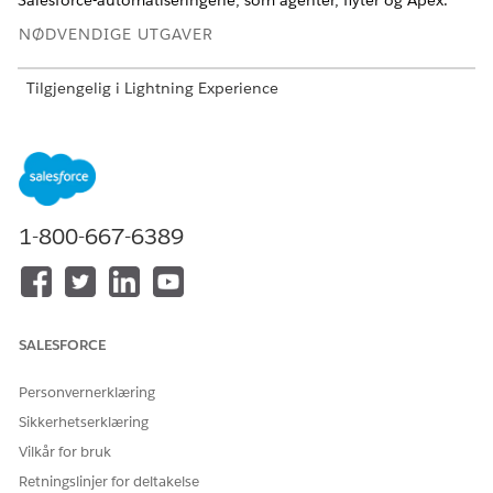
Salesforce-automatiseringene, som agenter, flyter og Apex.
NØDVENDIGE UTGAVER
Tilgjengelig i Lightning Experience
Tilgjengelig i
Developer
,
Enterprise
,
Performance
og
Unlimited
Edition
1-800-667-6389
Hente API-er til API-katalog
Du kan hente API-er til API-katalogen fra flere kilder.
SALESFORCE
Vise API-er i API-katalog
Når du har hentet API-er til API-katalogen, viser og søker
Personvernerklæring
du i listevisningene. Bruk katalogen som et sentralt sted
for å finne API-er og handlinger som skal brukes i
Sikkerhetserklæring
Salesforce.
Vilkår for bruk
Opprette og behandle tilkoblinger for API-ene
Retningslinjer for deltakelse