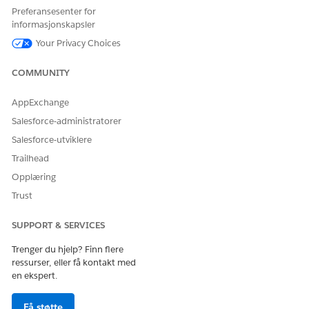
Opprett tilkoblinger for å godkjenne bruken av handlinger
Preferansesenter for
du aktiverer for MuleSoft API-er og HTTP-oppkall i
informasjonskapsler
Salesforce. Du oppretter tilkoblinger for andre eksterne
Your Privacy Choices
API-kilder fra utenfor API-katalogen, og deretter kan du
vise tilkoblingene fra katalogen.
COMMUNITY
Aktivere API-handlinger som skal brukes i Salesforce
Du kan aktivere handlinger som skal brukes i
AppExchange
automatiseringer, som flyter, agenthandlinger og Apex.
Salesforce-administratorer
Fjerne API-er fra API-katalog
Salesforce-utviklere
Du kan fjerne hele API-er fra API-katalogen for alle
Trailhead
støttede kilder. Du kan også fjerne bestemte MuleSoft API-
Opplæring
versjoner. Hold katalogen oppdatert for å bruke de nyeste
Trust
API-ene, inkludert deres tilknyttede handlinger.
Eksempler på bruk av API-handlinger i Salesforce
SUPPORT & SERVICES
Når du har synkronisert API-ene i API-katalogen og aktivert
operasjoner som handlinger, bruker du dem i agenter,
Trenger du hjelp? Finn flere
flyter og Apex.
ressurser, eller få kontakt med
en ekspert.
Distribuere API-katalogdata med endringssett
Når du har opprettet, testet og feilsøkt API-
Få støtte