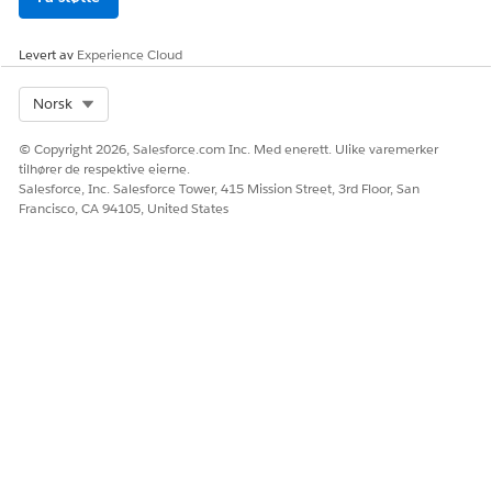
katalogkonfigurasjonen i en Sandbox-organisasjon, bruker
du et endringssett til å sende katalogen og tilhørende
avhengigheter, som oppføringer i eksterne tjenester og
Levert av
Experience Cloud
navngitt legitimasjon, til produksjon når du er klar til å
distribuere.
Select Org
Norsk
© Copyright 2026, Salesforce.com Inc. Med enerett. Ulike varemerker
tilhører de respektive eierne.
Salesforce, Inc. Salesforce Tower, 415 Mission Street, 3rd Floor, San
HJALP DENNE ARTIKKELEN MED Å LØSE PROBLEMET DITT?
Francisco, CA 94105, United States
La oss få vite det slik at vi kan forbedre!
Ja
Nei