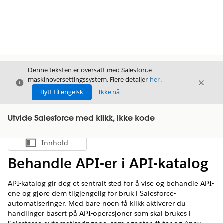
Denne teksten er oversatt med Salesforce
maskinoversettingssystem. Flere detaljer
her
.
Avslutt
Avslut
Avslutt
Bytt til engelsk
Ikke nå
Utvide Salesforce med klikk, ikke kode
Innhold
Vis innholdsfortegnelse
Behandle API-er i API-katalog
API-katalog gir deg et sentralt sted for å vise og behandle API-
ene og gjøre dem tilgjengelig for bruk i Salesforce-
automatiseringer. Med bare noen få klikk aktiverer du
handlinger basert på API-operasjoner som skal brukes i