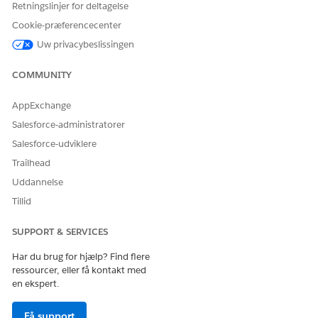
Retningslinjer for deltagelse
angiv de værktøjer, de har adgang til. Du kan også se MCP-
servere, der er installeret fra AgentExchange. Tilføj derefter
Cookie-præferencecenter
værktøjer, som servere kan bruge.
Uw privacybeslissingen
COMMUNITY
LØSTE DENNE ARTIKEL DIT PROBLEM?
AppExchange
Giv os besked, så vi kan forbedre os!
Salesforce-administratorer
Salesforce-udviklere
Ja
Nej
Trailhead
Uddannelse
Tillid
SUPPORT & SERVICES
Har du brug for hjælp? Find flere
ressourcer, eller få kontakt med
en ekspert.
Få support