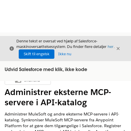
Denne tekst er oversat ved hjælp af Salesforce-
maskinoversættelsessystem. Du finder flere detaljer
her
.
Luk
Luk
Luk
Skift til engelsk
Ikke nu
Udvid Salesforce med klik, ikke kode
Indhold
Vis indholdsfortegnelse
Administrer eksterne MCP-
servere i API-katalog
Administrer MuleSoft og andre eksterne MCP-servere i API-
katalog. Synkroniser MuleSoft MCP-servere fra Anypoint
Platform for at gøre dem tilgængelige i Salesforce. Registrer