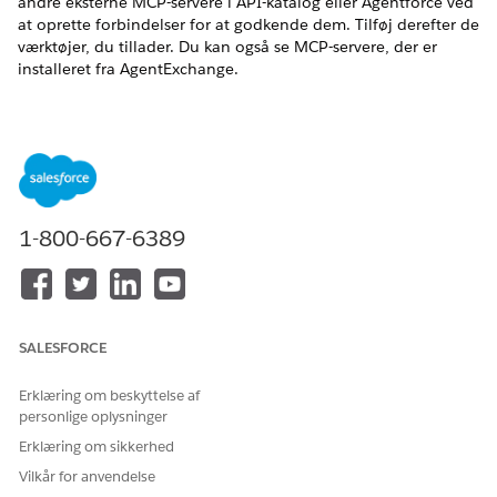
andre eksterne MCP-servere i API-katalog eller Agentforce ved
at oprette forbindelser for at godkende dem. Tilføj derefter de
værktøjer, du tillader. Du kan også se MCP-servere, der er
installeret fra AgentExchange.
EDITIONSHEADING
Tilgængelig i: Lightning Experience
Tilgængelig i:
Developer
,
Enterprise
,
Performance
og
Unlimited
Edition
1-800-667-6389
Administrer MuleSoft MCP-servere i API-katalog
Opdag MuleSoft MCP-servere, der kan bruges i Agentforce.
Synkroniser berettigede nye og opdaterede versioner af
MCP-servere fra Anypoint Platform til dit katalog. Opret
SALESFORCE
derefter forbindelser for dem, og tilføj værktøjer, som du
tillader serverne at bruge.
Erklæring om beskyttelse af
Registrer eksterne MCP-servere i API-katalog
personlige oplysninger
Registrer eksterne MCP-servere manuelt i API-katalog for at
Erklæring om sikkerhed
gøre deres værktøjer tilgængelige for brug i Agentforce
Vilkår for anvendelse
Opret forbindelser for at godkende servere i Salesforce, og