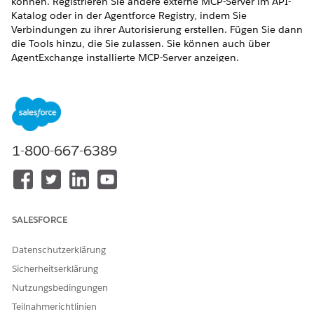
können. Registrieren Sie andere externe MCP-Server im API-
Katalog oder in der Agentforce Registry, indem Sie
Verbindungen zu ihrer Autorisierung erstellen. Fügen Sie dann
die Tools hinzu, die Sie zulassen. Sie können auch über
AgentExchange installierte MCP-Server anzeigen.
ERFORDERLICHE EDITIONEN
Verfügbarkeit: Lightning Experience
Verfügbarkeit:
Developer
,
Enterprise
,
Performance
und
1-800-667-6389
Unlimited
Edition
Verwalten von MuleSoft-MCP-Servern im API-Katalog
Entdecken Sie MuleSoft-MCP-Server, die in Agentforce
verwendet werden sollen. Synchronisieren Sie berechtigte
SALESFORCE
neue und aktualisierte Versionen von MCP-Servern von
Anypoint Platform in Ihren Katalog. Erstellen Sie dann
Datenschutzerklärung
Verbindungen für sie und fügen Sie Tools hinzu, die die
Server verwenden dürfen.
Sicherheitserklärung
Nutzungsbedingungen
Verwalten externer MCP-Server im API-Katalog
Registrieren Sie externe MCP-Server manuell im API-
Teilnahmerichtlinien