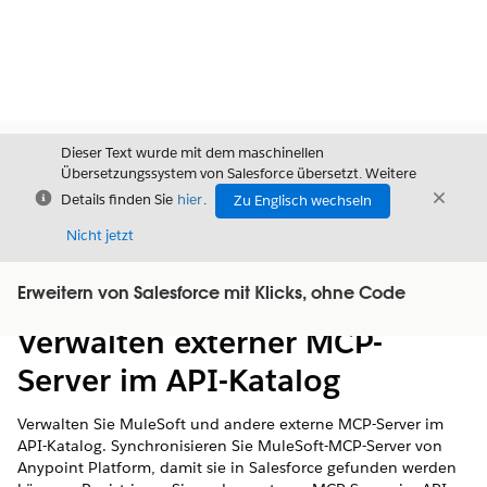
Dieser Text wurde mit dem maschinellen
Übersetzungssystem von Salesforce übersetzt. Weitere
Schließen
Schli
Details finden Sie
hier
.
Zu Englisch wechseln
Schließ
Nicht jetzt
Erweitern von Salesforce mit Klicks, ohne Code
Inhalt
Inhalt anzeigen
Verwalten externer MCP-
Server im API-Katalog
Verwalten Sie MuleSoft und andere externe MCP-Server im
API-Katalog. Synchronisieren Sie MuleSoft-MCP-Server von
Anypoint Platform, damit sie in Salesforce gefunden werden