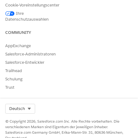
Katalog, um ihre Tools für Agentforce Agenten verfügbar
Cookie-Voreinstellungscenter
zu machen. Erstellen Sie Verbindungen, um die Server in
Ihre
Salesforce zu autorisieren, und geben Sie die Tools an, auf
Datenschutzauswahlen
die sie zugreifen können. Sie können auch über
AgentExchange installierte MCP-Server anzeigen. Fügen
COMMUNITY
Sie dann Tools hinzu, die die Server verwenden können.
AppExchange
Salesforce-Administratoren
Salesforce-Entwickler
KONNTEN SIE IHR PROBLEM MITHILFE DIESES ARTIKELS
Trailhead
LÖSEN?
Schulung
Geben Sie uns Feedback, damit wir uns verbessern können.
Trust
Ja
Nein
Select Org
Deutsch
© Copyright 2026, Salesforce.com Inc. Alle Rechte vorbehalten. Die
verschiedenen Marken sind Eigentum der jeweiligen Inhaber.
Salesforce.com Germany GmbH, Erika-Mann-Str. 31, 80636 München,
Deutschland