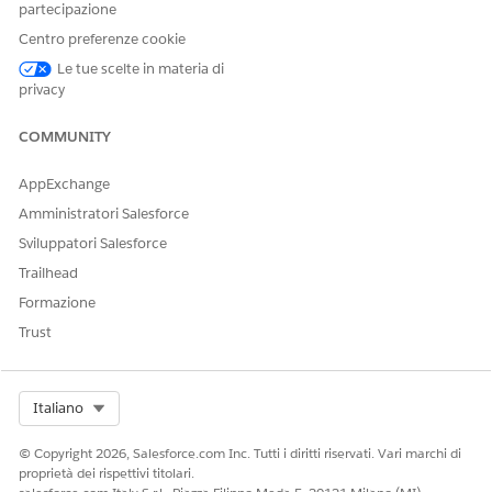
partecipazione
autorizzare i server in Salesforce e specificare gli strumenti
a cui possono accedere. È anche possibile visualizzare i
Centro preferenze cookie
server MCP installati da AgentExchange. Quindi,
Le tue scelte in materia di
aggiungere gli strumenti che i server possono utilizzare.
privacy
COMMUNITY
AppExchange
QUESTO ARTICOLO HA RISOLTO IL PROBLEMA?
Facci sapere, così possiamo migliorare!
Amministratori Salesforce
Sviluppatori Salesforce
Sì
No
Trailhead
Formazione
Trust
Select Org
Italiano
© Copyright 2026, Salesforce.com Inc. Tutti i diritti riservati. Vari marchi di
proprietà dei rispettivi titolari.