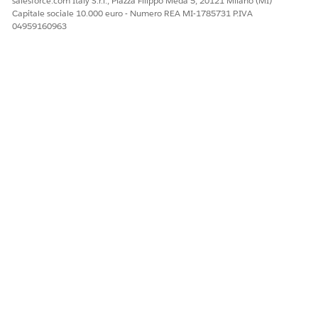
salesforce.com Italy S.r.l., Piazza Filippo Meda 5, 20121 Milano (MI)
Capitale sociale 10.000 euro - Numero REA MI-1785731 P.IVA
04959160963