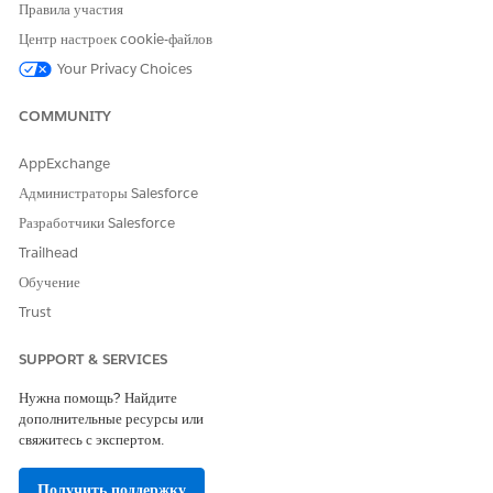
API, чтобы предоставить агентам Agentforce доступ к их
Правила участия
инструментам. Создайте подключения для авторизации
Центр настроек cookie-файлов
серверов в Salesforce и укажите доступные инструменты. Вы
Your Privacy Choices
также можете просмотреть серверы MCP, установленные из
AgentExchange. Потом добавьте инструменты, которые могут
COMMUNITY
использовать серверы.
AppExchange
Администраторы Salesforce
Разработчики Salesforce
ЭТА СТАТЬЯ РЕШИЛА ВАШУ ПРОБЛЕМУ?
Trailhead
Оставьте свой отзыв, чтобы мы могли стать лучше!
Обучение
Да
Нет
Trust
SUPPORT & SERVICES
Нужна помощь? Найдите
дополнительные ресурсы или
свяжитесь с экспертом.
Получить поддержку