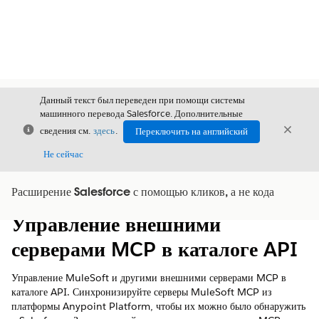
Данный текст был переведен при помощи системы
машинного перевода Salesforce. Дополнительные
Закрыть
Закры
сведения см.
здесь
.
Переключить на английский
Закрыт
Не сейчас
Расширение Salesforce с помощью кликов, а не кода
Содержание
Показать содержание
Управление внешними
серверами MCP в каталоге API
Управление MuleSoft и другими внешними серверами MCP в
каталоге API. Синхронизируйте серверы MuleSoft MCP из
платформы Anypoint Platform, чтобы их можно было обнаружить