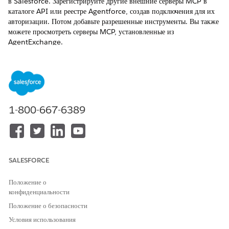
в Salesforce. Зарегистрируйте другие внешние серверы MCP в
каталоге API или реестре Agentforce, создав подключения для их
авторизации. Потом добавьте разрешенные инструменты. Вы также
можете просмотреть серверы MCP, установленные из
AgentExchange.
ТРЕБУЕМЫЕ ВЕРСИИ
Доступно в версиях: Lightning Experience
Доступно в версиях:
Developer Edition
,
Enterprise Edition
,
1-800-667-6389
Performance Edition
и
Unlimited Edition
.
Управление серверами MuleSoft MCP в каталоге API
Откройте серверы MuleSoft MCP для использования в
Agentforce. Синхронизируйте соответствующие новые и
SALESFORCE
обновленные версии серверов MCP из платформы Anypoint
Platform в каталоге. Потом создайте для них подключения и
Положение о
добавьте инструменты, которые вы разрешите использовать
конфиденциальности
серверам.
Положение о безопасности
Регистрация внешних серверов MCP в каталоге API
Условия использования
Зарегистрируйте внешние серверы MCP вручную в каталоге