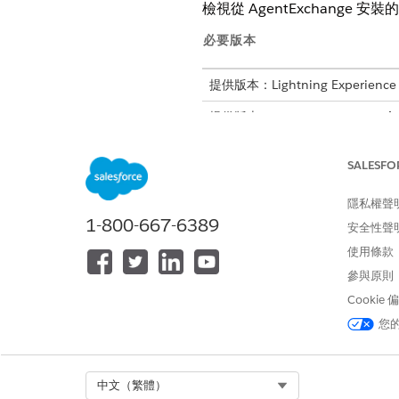
檢視從 AgentExchange 安裝
必要版本
提供版本：Lightning Experience
提供版本：
Developer
、
Enterpris
在 API 目錄中管理 MuleSoft 
SALESFO
探索要在 Agentforce 中使用
接著,為客戶建立連線,並新增
隱私權聲
在 API 目錄中註冊外部 MCP 
1-800-667-6389
安全性聲
在 API 目錄中手動註冊外部 MC
使用條款
具。您也可以檢視從 AgentEx
參與原則
Cookie
您
此文章是否解決您的問題？
請讓我們知道，以便我們改進！
Select Org
中文（繁體）