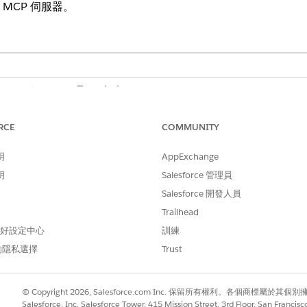
的 MCP 伺服器。
e
、
Performance
及
Unlimited
Edition
MCP 伺服器
RCE
COMMUNITY
的 MuleSoft MCP 伺服器。將符合資格的新版本與更新版本的 MCP 伺服器從 
您允許伺服器使用的工具。
明
AppExchange
伺服器
明
Salesforce 管理員
P 伺服器,使其工具可供 Agentforce 工作人員使用。建立連線以授權 Sa
Salesforce 開發人員
change 安裝的 MCP 伺服器。接著,新增伺服器可以使用的工具。
Trailhead
 偏好設定中心
訓練
的隱私選擇
Trust
© Copyright 2026, Salesforce.com Inc. 保留所有權利。各個商標屬於其個
Salesforce, Inc. Salesforce Tower, 415 Mission Street, 3rd Floor, San Francis