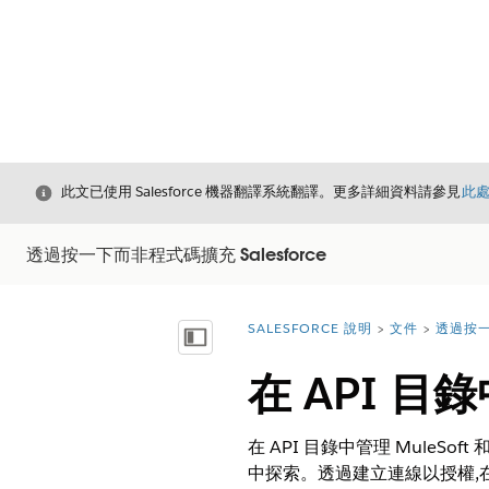
結束
此文已使用 Salesforce 機器翻譯系統翻譯。更多詳細資料請參見
此
透過按一下而非程式碼擴充 Salesforce
SALESFORCE 說明
文件
透過按一
您位於此處：
顯示目錄
在 API 目
在 API 目錄中管理 MuleSoft 
中探索。透過建立連線以授權,在 AP