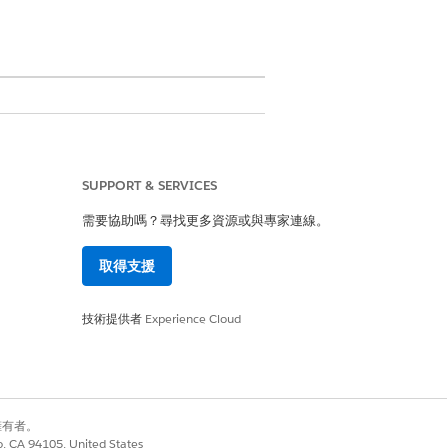
SUPPORT & SERVICES
Anypoint Platform 同步至您的目錄。
需要協助嗎？尋找更多資源或與專家連線。
取得支援
lesforce 中的伺服器,並指定其可存取的工
技術提供者
Experience Cloud
是
否
別擁有者。
co, CA 94105, United States