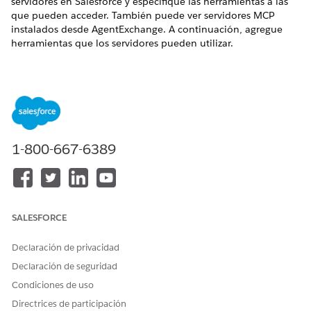
servidores en Salesforce y especifique las herramientas a las
que pueden acceder. También puede ver servidores MCP
instalados desde AgentExchange. A continuación, agregue
herramientas que los servidores pueden utilizar.
EDICIONES NECESARIAS
Disponible en: Lightning Experience
Disponible en:
Developer Edition
,
Enterprise Edition
,
Performance Edition
y
Unlimited Edition
1-800-667-6389
Desde Configuración, en el cuadro Búsqueda rápida,
introduzca
y, a continuación, seleccione
Catálogo API
Servidores MCP
.
Seleccione la ficha
Servidores externos
.
SALESFORCE
Haga clic en
Agregar servidor MCP
y seleccione
Registrar
servidor MCP externo
.
Declaración de privacidad
Introduzca un nombre y una descripción exclusivos para
el servidor.
Declaración de seguridad
Introduzca la URL del servidor. Esta URL es el extremo
Condiciones de uso
HTTPS para su servidor de Protocolo de contexto de
Directrices de participación
modelo externo.