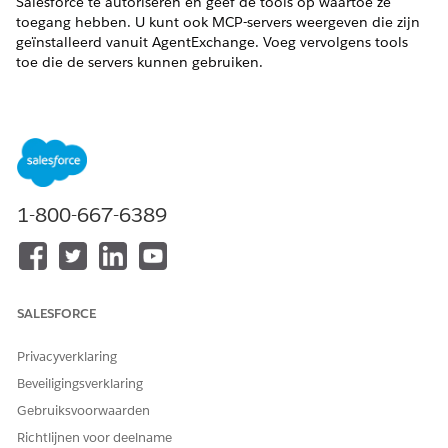
Salesforce te autoriseren en geef de tools op waartoe ze
toegang hebben. U kunt ook MCP-servers weergeven die zijn
geïnstalleerd vanuit AgentExchange. Voeg vervolgens tools
toe die de servers kunnen gebruiken.
VEREISTE EDITIONS
Beschikbaar in: Lightning Experience
Beschikbaar in:
Developer
,
Enterprise
,
Performance
en
Unlimited
Edition
1-800-667-6389
Geef vanuit Set-up
op in het vak Snel
API-catalogus
zoeken en selecteer vervolgens
MCP-servers
.
Selecteer het tabblad
Externe servers
.
Klik op
MCP-server toevoegen
en selecteer
Externe MCP-
SALESFORCE
server registreren
.
Geef een unieke naam en beschrijving voor de server op.
Privacyverklaring
Geef de server-URL op. Deze URL is het HTTPS-eindpunt
voor uw externe Model Context Protocol-server.
Beveiligingsverklaring
Selecteer een authenticatiemethode.
Gebruiksvoorwaarden
Sla bij
Geen authenticatie
de volgende stap over.
Richtlijnen voor deelname
Vul voor
OAuth 2.0
deze velden in: