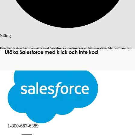
Sök
Stäng
Den här texten har översatts med Salesforces maskinöversättningssystem. Mer information
Utöka Salesforce med klick och inte kod
Byt till engelska
Inte nu
här
.
Stäng
Stäng
1-800-667-6389