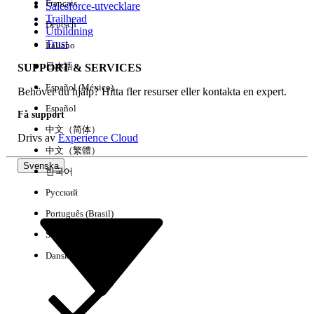
Français
Salesforce-utvecklare
Trailhead
Deutsch
Händelse
Utbildning
Trust
Italiano
日本語
SUPPORT & SERVICES
Español (México)
Behöver du hjälp? Hitta fler resurser eller kontakta en expert.
Rensa alla
Klart
Español
Få support
中文（简体）
Drivs av
Experience Cloud
中文（繁體）
Svenska
한국어
Русский
Português (Brasil)
Suomi
Dansk
Inga resultat