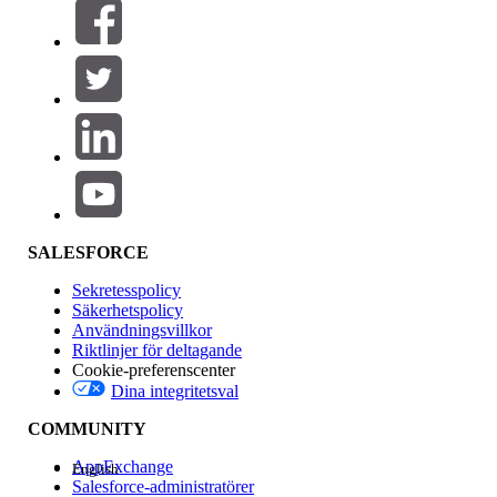
Filter (0)
VÄLJ FILTER
Lägg till
Produktområde
Funktionspåverkan
SALESFORCE
Sekretesspolicy
Säkerhetspolicy
Användningsvillkor
Riktlinjer för deltagande
Cookie-preferenscenter
Dina integritetsval
Version
COMMUNITY
AppExchange
English
Salesforce-administratörer