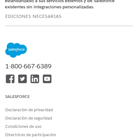
estandarizado a sus servicios externos y de Salesforce
existentes sin integraciones personalizadas.
EDICIONES NECESARIAS
Disponible en: Lightning Experience
Disponible en:
Developer Edition
,
Enterprise Edition
,
Performance Edition
y
Unlimited Edition
Gestione estos tipos de servidores MCP en su catálogo.
1-800-667-6389
Servidores de Salesforce MCP
Personalizado: Crear estos servidores en Catálogo de
API
Estándar: Salesforce crea estos servidores y aparecen
en Catálogo de API automáticamente
SALESFORCE
Servidores MCP externos
Declaración de privacidad
MuleSoft: Sincronizar estos servidores en Catálogo de
Declaración de seguridad
API desde MuleSoft Anypoint Platform
Manual: Registre estos servidores utilizando Catálogo
Condiciones de uso
de API, utilizando Agentforce Registry o instalando
Directrices de participación