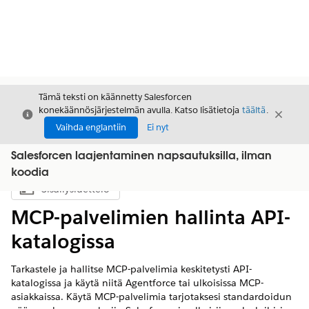
Tämä teksti on käännetty Salesforcen
konekäännösjärjestelmän avulla. Katso lisätietoja
täältä
.
Sulje
Sulje
Sulje
Vaihda englantiin
Ei nyt
Salesforcen laajentaminen napsautuksilla, ilman
koodia
Sisällysluettelo
Näytä sisällysluettelo
MCP-palvelimien hallinta API-
katalogissa
Tarkastele ja hallitse MCP-palvelimia keskitetysti API-
katalogissa ja käytä niitä Agentforce tai ulkoisissa MCP-
asiakkaissa. Käytä MCP-palvelimia tarjotaksesi standardoidun