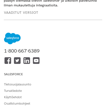
pääsyn olemassa oleviin Salesforce- ja ulkoisiin palveluihisi
ilman mukautettuja integraatioita.
VAADITUT VERSIOT
Käytettävissä: Lightning Experiencessa
Käytettävissä:
Developer Edition
-,
Enterprise Edition
-,
Performance Edition
- ja
Unlimited Edition
-versioissa
Hallitse seuraavantyyppisiä MCP-palvelimia katalogissasi.
1-800-667-6389
Salesforce MCP -palvelimet
Mukautettu: Luo nämä palvelimet API-katalogissa
Vakio: Salesforce luo nämä palvelimet ja ne näytetään
API-katalogissa automaattisesti
SALESFORCE
Ulkoiset MCP-palvelimet
MuleSoft: Synkronoi nämä palvelimet API-katalogiin
Tietosuojalausunto
MuleSoft Anypoint Platformista
Turvatiedote
Manuaalinen: Rekisteröi nämä palvelimet käyttämällä
API-katalogia, Agentforce tai asentamalla ne
Käyttöehdot
AgentExchangesta
Osallistumisohjeet