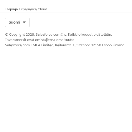
Salesforce
katalogissa
lisää
katalogissa
työkaluja,
Tarjoaja
Experience Cloud
jotka
kartoitetaan
Select Org
Suomi
kohteisiin,
kuten API-
© Copyright 2026, Salesforce.com Inc. Kaikki oikeudet pidätetään.
toimintoihin,
Tavaramerkit ovat omistajiensa omaisuutta.
agenteihin,
Salesforce.com EMEA Limited, Keilaranta 1, 3rd floor 02150 Espoo Finland
kehotteiden
malleihin ja
muihin MCP-
palvelimen
työkaluihin.
Lisää
kehotteita
Kehotteiden
rakentajan
avulla
Salesforce-
Tarjoaja
Tarkastele
Aktivoi API-
standardi
Salesforce
Salesforcen
katalogissa
tarjoamia
MCP-
vakiopalveli
mia