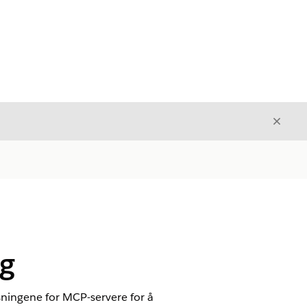
Avslut
Avslutt
og
isningene for MCP-servere for å