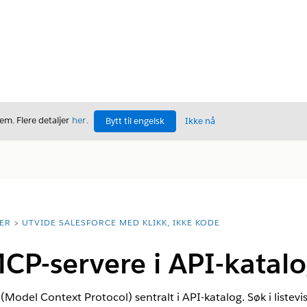
m. Flere detaljer
her
.
Bytt til engelsk
Ikke nå
ER
UTVIDE SALESFORCE MED KLIKK, IKKE KODE
CP-servere i API-katal
Model Context Protocol) sentralt i API-katalog. Søk i listev