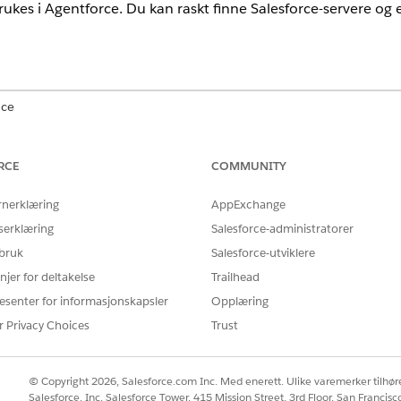
ukes i Agentforce. Du kan raskt finne Salesforce-servere og e
nce
ise
,
Performance
og
Unlimited
Edition
RCE
COMMUNITY
ene MCP-servere.
rnerklæring
AppExchange
sse serverne i API-katalog
serklæring
Salesforce-administratorer
tter disse serverne, og de vises automatisk i API-katalog
 bruk
Salesforce-utviklere
njer for deltakelse
Trailhead
r disse serverne til API-katalog fra MuleSoft Anypoint Platform
esenter for informasjonskapsler
Opplæring
sse serverne ved å bruke API Catalog, ved å bruke Agentforce Registry
r Privacy Choices
Trust
erer en innebygd MCP-klient som lar agenter koble til MCP-servere s
© Copyright 2026, Salesforce.com Inc. Med enerett. Ulike varemerker tilhøre
sforce-vertservere og eksternt driftede servere for tilgang til Salesf
Salesforce, Inc. Salesforce Tower, 415 Mission Street, 3rd Floor, San Francis