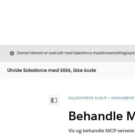
Avslutt
Denne teksten er oversatt med Salesforce maskinoversettingssyste
Utvide Salesforce med klikk, ikke kode
SALESFORCE HJELP
DOKUMENT
Du er her:
Vis innholdsfortegnelse
Behandle M
Vis og behandle MCP-servere (