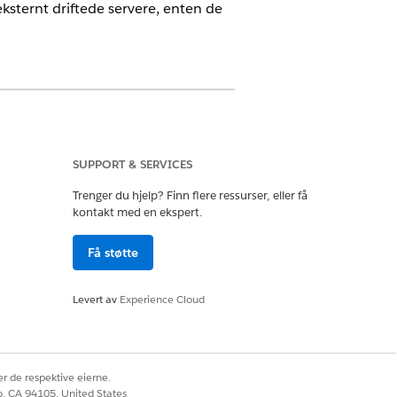
ksternt driftede servere, enten de
SUPPORT & SERVICES
Trenger du hjelp? Finn flere ressurser, eller få
kontakt med en ekspert.
Få støtte
Levert av
Experience Cloud
 eller ved å installere fra
om har tilgang til Salesforce-data.
r de respektive eierne.
orce-data. Se
forstå MCP-støtte på tvers
co, CA 94105, United States