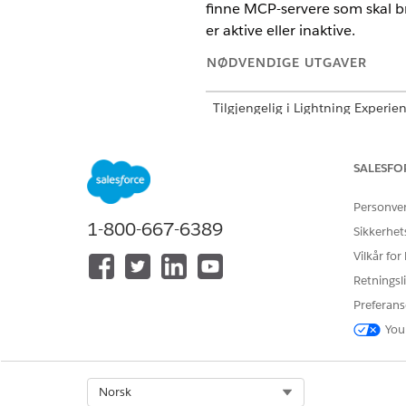
finne MCP-servere som skal br
er aktive eller inaktive.
NØDVENDIGE UTGAVER
Tilgjengelig i Lightning Experie
Tilgjengelig i
Developer
,
Enterpr
SALESFO
Katalogen din viser disse typ
Personve
Salesforce MCP-servere
1-800-667-6389
Tilpasset: Du oppretter di
Sikkerhet
Standard: Salesforce oppre
Vilkår for
Eksterne MCP-servere
Retningsli
MuleSoft: Du synkronisere
Preferans
Manuelt: Du registrerer di
You
AgentExchange
Salesforce inklud
MERK
Select Org
Norsk
Servere inkluderer Sale