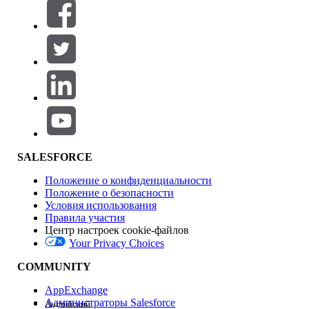
Фильтровать по (0)
ВЫБРАТЬ ФИЛЬТРЫ
Добавить
Область продуктов
Влияние на функции
SALESFORCE
Положение о конфиденциальности
Положение о безопасности
Условия использования
Правила участия
Центр настроек cookie-файлов
Your Privacy Choices
Версия
COMMUNITY
AppExchange
Администраторы Salesforce
Английский