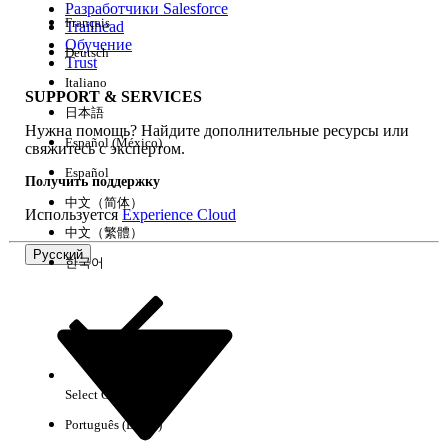
Разработчики Salesforce
Français
Trailhead
Возможности
Обучение
Deutsch
Trust
Italiano
SUPPORT & SERVICES
日本語
Нужна помощь? Найдите дополнительные ресурсы или
Очистить все
Готово
Español (México)
свяжитесь с экспертом.
Español
Получить поддержку
中文（简体）
Используется
Experience Cloud
中文（繁體）
Русский
한국어
Select Org
Русский
Português (Brasil)
Результаты отсутствуют