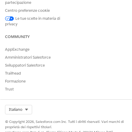
partecipazione
completare la configurazione prerequisito
nell'organizzazione Anypoint Platform da cui si desidera
Centro preferenze cookie
sincronizzare i server MCP. Per informazioni, vedere
Le tue scelte in materia di
Documentazione di MuleSoft
:
Collegamento di
privacy
un'organizzazione Salesforce affidabile a Anypoint
Platform
.
COMMUNITY
In Salesforce, da Imposta, nella casella Ricerca veloce,
immettere
e quindi selezionare
Server MCP
.
Catalogo API
AppExchange
Fare clic su
Abilita sincronizzazione
.
Amministratori Salesforce
La sincronizzazione richiede in genere diversi minuti,
Sviluppatori Salesforce
soprattutto per la sincronizzazione iniziale, ed è eseguita
come operazione in background.
Trailhead
Assicurarsi che gli ultimi server MCP sincronizzati
Formazione
compaiano nell'elenco dei server aggiornando la pagina.
Trust
Se i server MCP previsti non sono visualizzati, controllare
due volte i prerequisiti per la sincronizzazione del
Catalogo API.
Select Org
Italiano
Se si raggiungono i limiti di sistema durante la
sincronizzazione, rimuovere i server MCP che non sono più
© Copyright 2026, Salesforce.com Inc. Tutti i diritti riservati. Vari marchi di
necessari. Vedere
Rimozione di server MCP dal catalogo API
.
proprietà dei rispettivi titolari.