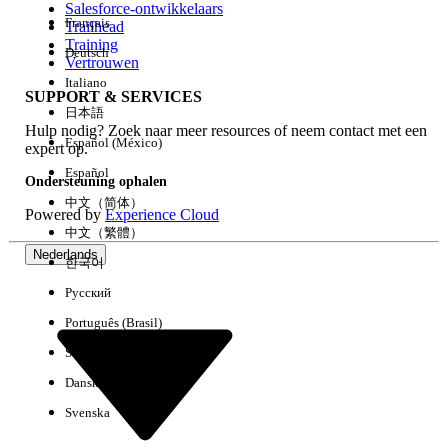
Salesforce-ontwikkelaars
Français
Trailhead
Ervaring
Training
Deutsch
Vertrouwen
Italiano
SUPPORT & SERVICES
日本語
Hulp nodig? Zoek naar meer resources of neem contact met een
Alles wissen
Gereed
Español (México)
expert op.
Español
Ondersteuning ophalen
中文（简体）
Powered by
Experience Cloud
中文（繁體）
Nederlands
한국어
Русский
Português (Brasil)
Suomi
Dansk
Svenska
Geen resultaten