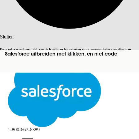
Zoeken
Sluiten
Deze tekst werd vertaald aan de hand van het systeem voor automatische vertaling van
Salesforce uitbreiden met klikken, en niet code
Overschakelen op Engels
Niet nu
Salesforce. U vindt
hier
meer details.
Sluiten
Sluiten
1-800-667-6389