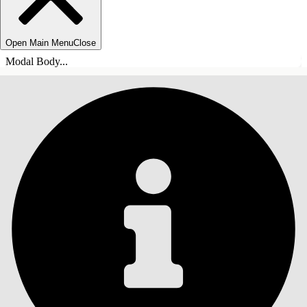
Open Main Menu
Close
Modal Body...
INHOUDSOPGAVE
Zoeken
Inhoudsopgave
weergeven
Inhoudsopgave