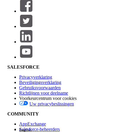
Filters (0)
FILTERS SELECTEREN
Productgebied
Toevoegen
Invloed op functies
SALESFORCE
Privacyverklaring
Beveiligingsverklaring
Gebruiksvoorwaarden
Richtlijnen voor deelname
Voorkeurcentrum voor cookies
Uw privacybeslissingen
Edition
COMMUNITY
AppExchange
Salesforce-beheerders
English