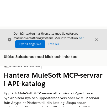
Den här texten har översatts med Salesforces
maskinöversättningssystem. Mer information
här
.
Stäng
Stäng
Stäng
Byt till engelska
Inte nu
Utöka Salesforce med klick och inte kod
Innehållsförteckningar
Visa innehållsförteckning
Hantera MuleSoft MCP-servrar
i API-katalog
Upptäck MuleSoft MCP-servrar att använda i Agentforce.
Synkronisera nya och uppdaterade versioner av MCP-servrar
från Anypoint Platform till din katalog. Skapa sedan