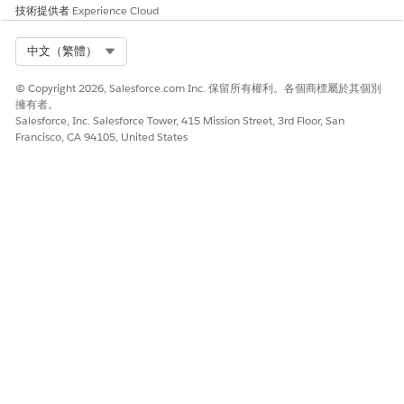
技術提供者
Experience Cloud
建立 MuleSoft MCP 伺服器的連線和管理工具
建立連線以在 Salesforce 中授權 MuleSoft MCP 伺服器。建立連
Select Org
中文（繁體）
線後,請繼續新增工具以允許 API 作業。當您完成設定連線並新增工
具後,MCP 伺服器會自動啟用。
© Copyright 2026, Salesforce.com Inc. 保留所有權利。各個商標屬於其個別
擁有者。
Salesforce, Inc. Salesforce Tower, 415 Mission Street, 3rd Floor, San
Francisco, CA 94105, United States
針對您的 MCP 伺服器連線使用 Agentforce MCP 用戶端支
重要
援的驗證通訊協定。例如,具有用戶端識別碼和用戶端密碼的
OAuth 2.0。
進入「設定」,在「快速尋找」方塊中輸入
,然後選取
API 目錄
「
MCP 伺服器
」。
選取「
外部伺服器」
索引標籤。
選取 MuleSoft MCP 伺服器。
按一下「
新連線
」。
若要自訂預設連線標籤和名稱,請將其過多類型化。
輸入描述。
選取要作為此 Salesforce 連線之受管理已命名認證的目的地