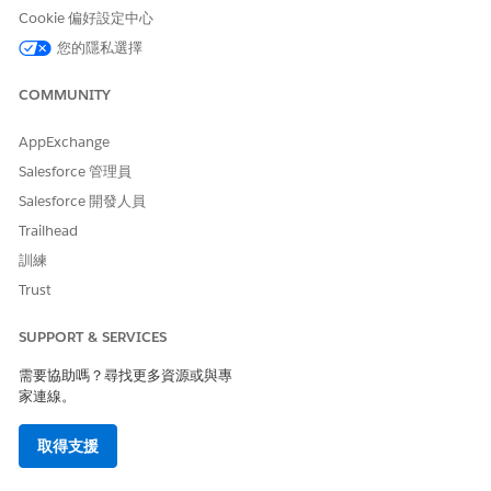
按一下「
啟用同步化
」。
Cookie 偏好設定中心
同步化通常需要數分鐘的時間完成,特別是初始同步化,且會作為
您的隱私選擇
背景作業執行。
透過重新整理頁面,確保最新同步 MCP 伺服器顯示在伺服器清
COMMUNITY
單中。
如果您看不到預期的 MCP 伺服器,請重複檢查 API 目錄同步化
AppExchange
的先決條件。
Salesforce 管理員
如果您在同步化期間達到系統限制,請移除您不再需要的 MCP 伺服
Salesforce 開發人員
器。請參閱從 API 目錄中
移除 MCP 伺服器
。
Trailhead
停止和重新啟動 MCP 伺服器同步
訓練
停止並重新啟動以同步化您剛新增至 Anypoint Platform 的 MCP
Trust
伺服器,以避免等待下一個排程的同步化。
SUPPORT & SERVICES
進入「設定」,在「快速尋找」方塊中輸入
,然後選取
API 目錄
「
MCP 伺服器
」。
需要協助嗎？尋找更多資源或與專
若要第一次或在您停止同步化後開始同步化,請按一下「MCP 伺
家連線。
服器」首頁上的「
啟用同步化
」。
若要隨時停止並重新啟動同步化,請按一下「
管理同步化」,
然後
取得支援
使用切換開關啟用或停用同步化。