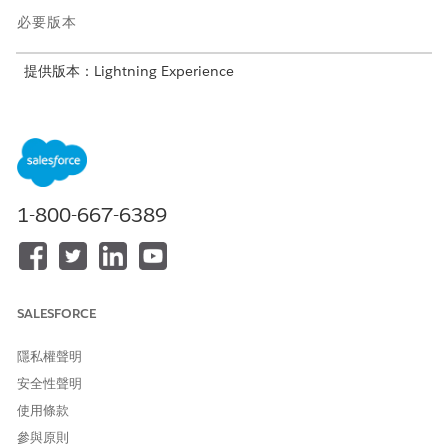
必要版本
提供版本：Lightning Experience
提供版本：
Developer
、
Enterprise
、
Performance
及
Unlimited
Edition
如果 MuleSoft MCP 伺服器擁有至少一個例項的取用者端點,則其有
資格同步化至「API 目錄」。取用者端點必須是有效的 HTTPS
URL。取用者 URL 會在「API 目錄」中顯示為目的地 URL。請參閱
1-800-667-6389
MuleSoft 文件
:新增 API 例項
。
API 目錄可讓您輕鬆為 MuleSoft MCP 伺服器建立安全連線。目錄
會在 MCP Server 版本同步至目錄時讓您掌握最新資訊。系統會提
示您在需要時要求存取權。
SALESFORCE
請要求 Anypoint Platform 管理員在您要同步化 MCP 伺服器
的 Anypoint Platform 組織中完成先決條件組態。如需詳細資
隱私權聲明
料,請參閱
MuleSoft 文件
:
將信任的 Salesforce 組織連線至
安全性聲明
Anypoint Platform
。
使用條款
在 Salesforce 中,進入「設定」,在「快速尋找」方塊中輸入
API
目錄
,然後選取「
MCP 伺服器
」。
參與原則