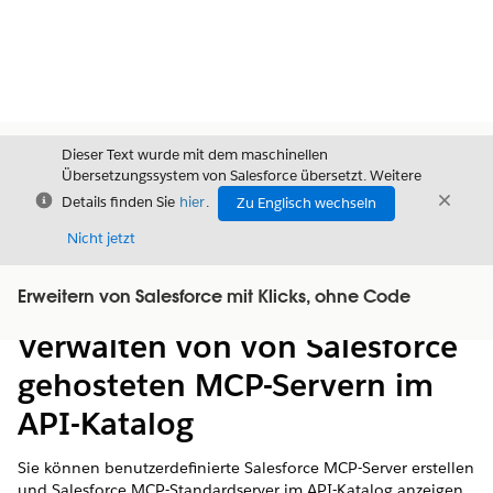
Dieser Text wurde mit dem maschinellen
Übersetzungssystem von Salesforce übersetzt. Weitere
Schließen
Schli
Details finden Sie
hier
.
Zu Englisch wechseln
Schließ
Nicht jetzt
Erweitern von Salesforce mit Klicks, ohne Code
Inhalt
Inhalt anzeigen
Verwalten von von Salesforce
gehosteten MCP-Servern im
API-Katalog
Sie können benutzerdefinierte Salesforce MCP-Server erstellen
und Salesforce MCP-Standardserver im API-Katalog anzeigen