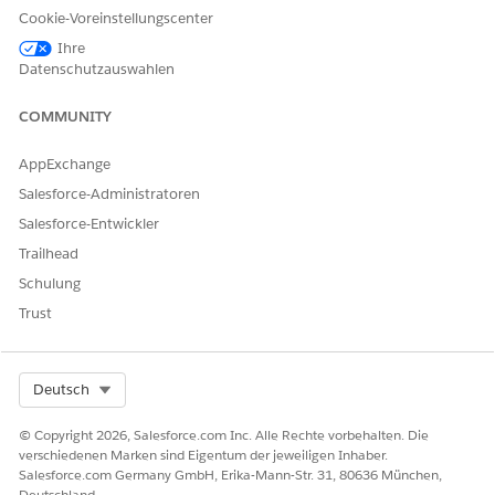
in Agentforce verwendet werden sollen. Nachdem Sie die
Cookie-Voreinstellungscenter
Server aktiviert haben, werden sie im API-Katalog und in
Ihre
der Agentforce Registry angezeigt.
Datenschutzauswahlen
COMMUNITY
KONNTEN SIE IHR PROBLEM MITHILFE DIESES ARTIKELS
AppExchange
LÖSEN?
Salesforce-Administratoren
Geben Sie uns Feedback, damit wir uns verbessern können.
Salesforce-Entwickler
Ja
Nein
Trailhead
Schulung
Trust
Select Org
Deutsch
© Copyright 2026, Salesforce.com Inc. Alle Rechte vorbehalten. Die
verschiedenen Marken sind Eigentum der jeweiligen Inhaber.
Salesforce.com Germany GmbH, Erika-Mann-Str. 31, 80636 München,
Deutschland