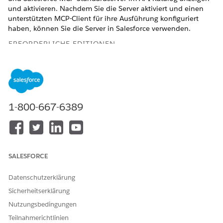
und aktivieren. Nachdem Sie die Server aktiviert und einen
unterstützten MCP-Client für ihre Ausführung konfiguriert
haben, können Sie die Server in Salesforce verwenden.
ERFORDERLICHE EDITIONEN
Verfügbarkeit: Lightning Experience
Verfügbarkeit:
Developer
,
Enterprise
,
Performance
und
Unlimited
Edition
1-800-667-6389
Erstellen von benutzerdefinierten Salesforce MCP-Servern
im API-Katalog
Wenn Sie die Funktion "Gehostete Salesforce-MCP-Server"
aktiviert haben, können Sie benutzerdefinierte Salesforce-
SALESFORCE
MCP-Server erstellen. Verwenden Sie den API-Katalog, um
den Server zu erstellen, Vermögenswerte hinzuzufügen
und ihn dann zu aktivieren.
Datenschutzerklärung
Sicherheitserklärung
Aktivieren von Salesforce MCP-Standardservern im API-
Katalog
Nutzungsbedingungen
Aktivieren Sie standardmäßige Salesforce MCP-Server, die
Teilnahmerichtlinien