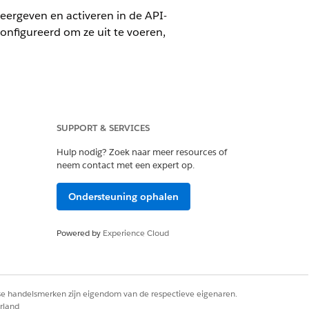
ergeven en activeren in de API-
onfigureerd om ze uit te voeren,
SUPPORT & SERVICES
Hulp nodig? Zoek naar meer resources of
neem contact met een expert op.
sforce MCP-servers maken. Gebruik API-
Ondersteuning ophalen
geactiveerd, worden ze weergegeven in
Powered by
Experience Cloud
rse handelsmerken zijn eigendom van de respectieve eigenaren.
rland