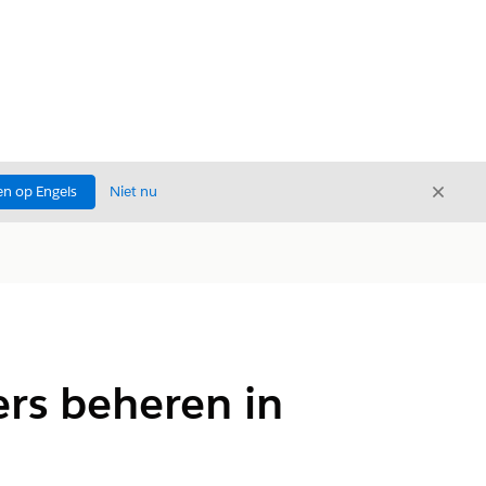
Sluite
n op Engels
Niet nu
Sluiten
rs beheren in