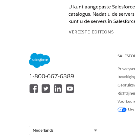
U kunt aangepaste Salesforce
catalogus. Nadat u de server
kunt u de servers in Salesforc
VEREISTE EDITIONS
Beschikbaar in: Lightning Exper
SALESFO
Beschikbaar in:
Developer
,
Ente
Privacyve
Aangepaste Salesforce MCP-s
1-800-667-6389
Als u de voorziening Salesfo
Beveiligin
catalogus om de server te mak
Gebruiks
Standaard Salesforce MCP-ser
Richtlijn
Activeer standaard Salesforc
Voorkeur
zowel API-catalogus als Agent
Uw 
Select Org
Nederlands
HEEFT DIT ARTIKEL UW PROBLE