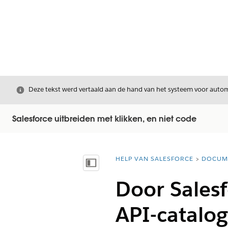
Sluiten
Deze tekst werd vertaald aan de hand van het systeem voor automa
Salesforce uitbreiden met klikken, en niet code
HELP VAN SALESFORCE
DOCUM
U bent hier:
Inhoudsopgave weergeven
Door Sales
API-catalo