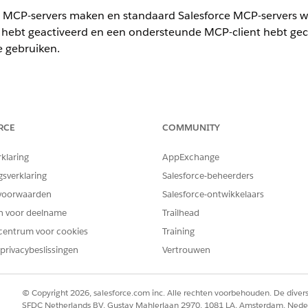
 MCP-servers maken en standaard Salesforce MCP-servers we
s hebt geactiveerd en een ondersteunde MCP-client hebt gec
e gebruiken.
ience
RCE
COMMUNITY
rprise
,
Performance
en
Unlimited
Edition
rklaring
AppExchange
ervers maken in API-catalogus
rce gehoste MCP-servers hebt ingeschakeld, kunt u aangepaste Sale
gsverklaring
Salesforce-beheerders
en, er activa aan toe te voegen en deze vervolgens te activeren.
voorwaarden
Salesforce-ontwikkelaars
vers activeren in API-catalogus
en voor deelname
Trailhead
e MCP-servers voor gebruik in Agentforce. Nadat u de servers hebt 
centrum voor cookies
Training
force Registry.
privacybeslissingen
Vertrouwen
© Copyright 2026, salesforce.com inc. Alle rechten voorbehouden. De dive
EM OPGELOST?
SFDC Netherlands BV, Gustav Mahlerlaan 2970, 1081 LA, Amsterdam, Nede