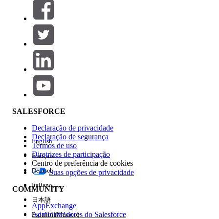
Filtros (0)
SELECIONAR FILTROS
Adicionar
Área de produtos
Impacto do recurso
SALESFORCE
Declaração de privacidade
Declaração de segurança
English
Termos de uso
Diretrizes de participação
Français
Centro de preferência de cookies
Deutsch
Suas opções de privacidade
Edição
Italiano
COMMUNITY
日本語
AppExchange
Administradores do Salesforce
Español (México)