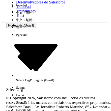
Desenvolvedores do Salesforce
Español
Trailhead
Experiência
Treinamento
中文（简体）
Trust
中文（繁體）
Português (Brasil)
한국어
Русский
Limpar tudo
Concluído
Select Org
Português (Brasil)
Suomi
Select Org
Dansk
© Copyright 2026, Salesforce.com Inc. Todos os direitos
reservados. Várias marcas comerciais dos respectivos proprietários.
Svenska
Salesforce Brasil, Av. Jornalista Roberto Marinho, 85 - 14º andar -
Sem resultados
Nederlands