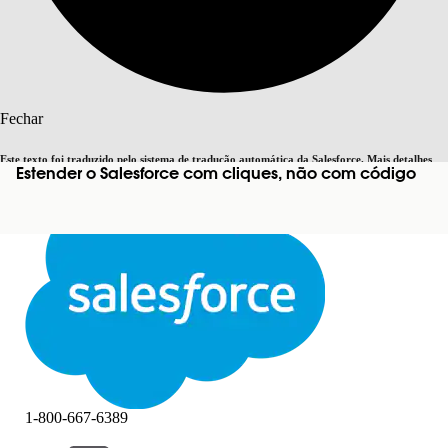
Pesquisar
Fechar
Este texto foi traduzido pelo sistema de tradução automática da Salesforce. Mais detalhes
Estender o Salesforce com cliques, não com código
Alternar para inglês
Agora não
aqui
.
Fechar
Fechar
1-800-667-6389