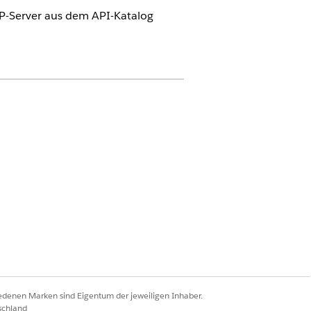
CP-Server aus dem API-Katalog
kann.
oint-API-Manager. Durch Entfernen des
synchronisiert.
n
MCP-Server
aus.
Server
aus.
t werden kann.
iedenen Marken sind Eigentum der jeweiligen Inhaber.
schland