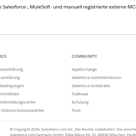
e Salesforce-, MuleSoft- und manuell registrierte externe M
ence
rise
,
Performance
und
Unlimited
Edition
RCE
COMMUNITY
itte aus, um sicherzustellen, dass ein MCP-Server entfernt werden 
m benutzerdefinierten Salesforce-Server den Server im API-Katalog.
utzerklärung
AppExchange
MuleSoft-MCP-Server den Verbraucherendpunkt des Servers im Anyp
tserklärung
Salesforce-Administratoren
, dass der API-Katalog den MCP-Server erneut mit dem API-Katalog 
bedingungen
Salesforce-Entwickler
erver, die Teil von Salesforce-Automatisierungen sind.
richtlinien
Trailhead
eld "Schnellsuche" den Text
ein und wählen Sie dan
API-Katalog
reinstellungscenter
Schulung
nendem Servertyp die Registerkarte
Externe Server
oder
Salesforce 
e Datenschutzauswahlen
Trust
MCP-Server die Option
Entfernen
aus, damit der MCP-Server entfern
© Copyright 2026, Salesforce.com Inc. Alle Rechte vorbehalten. Die versch
walten von API-Instanzen
Salesforce.com Germany GmbH, Erika-Mann-Str. 31, 80636 München, Deut