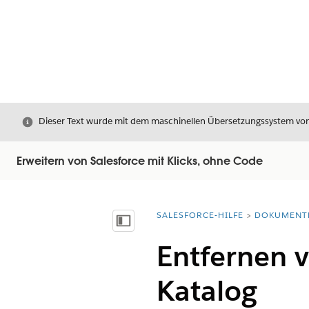
Schließen
Dieser Text wurde mit dem maschinellen Übersetzungssystem von S
Erweitern von Salesforce mit Klicks, ohne Code
SALESFORCE-HILFE
DOKUMENT
Sie befinden sich hier:
Inhalt anzeigen
Entfernen 
Katalog